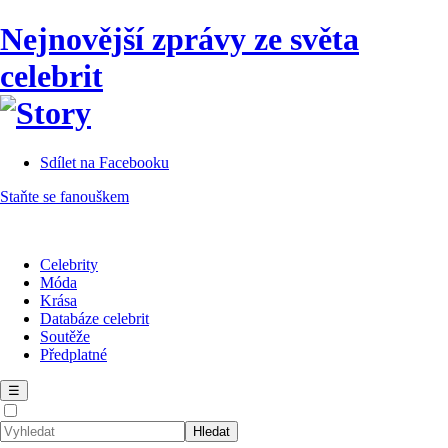
Nejnovější zprávy ze světa
celebrit
Sdílet na Facebooku
Staňte se fanouškem
Celebrity
Móda
Krása
Databáze celebrit
Soutěže
Předplatné
☰