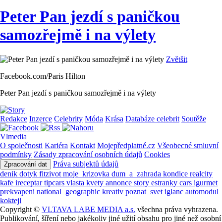
Peter Pan jezdí s paničkou
samozřejmě i na výlety
Zvětšit
Facebook.com/Paris Hilton
Peter Pan jezdí s paničkou samozřejmě i na výlety
Redakce
Inzerce
Celebrity
Móda
Krása
Databáze celebrit
Soutěže
Vlmedia
O společnosti
Kariéra
Kontakt
Mojepředplatné.cz
Všeobecné smluvní
podmínky
Zásady zpracování osobních údajů
Cookies
Práva subjektů údajů
Zpracování dat
denik
dotyk
fitzivot
moje_krizovka
dum_a_zahrada
kondice
realcity
kafe
ireceptar
tipcars
vlasta
kvety
annonce
story
estranky
cars
igurmet
prekvapeni
national_geographic
kreativ
poznat_svet
iglanc
automodul
koktejl
Copyright ©
VLTAVA LABE MEDIA a.s.
všechna práva vyhrazena.
Publikování, šíření nebo jakékoliv jiné užití obsahu pro jiné než osobní