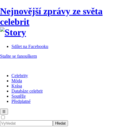
Nejnovější zprávy ze světa
celebrit
Sdílet na Facebooku
Staňte se fanouškem
Celebrity
Móda
Krása
Databáze celebrit
Soutěže
Předplatné
☰