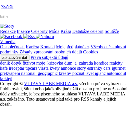
Zvětšit
Isifa
Redakce
Inzerce
Celebrity
Móda
Krása
Databáze celebrit
Soutěže
Vlmedia
O společnosti
Kariéra
Kontakt
Mojepředplatné.cz
Všeobecné smluvní
podmínky
Zásady zpracování osobních údajů
Cookies
Práva subjektů údajů
Zpracování dat
denik
dotyk
fitzivot
moje_krizovka
dum_a_zahrada
kondice
realcity
kafe
ireceptar
tipcars
vlasta
kvety
annonce
story
estranky
cars
igurmet
prekvapeni
national_geographic
kreativ
poznat_svet
iglanc
automodul
koktejl
Copyright ©
VLTAVA LABE MEDIA a.s.
všechna práva vyhrazena.
Publikování, šíření nebo jakékoliv jiné užití obsahu pro jiné než osobní
účely uživatele, je bez písemného souhlasu VLTAVA LABE MEDIA
a.s. zakázáno. Toto ustanovení platí také pro RSS kanály a jejich
obsah.