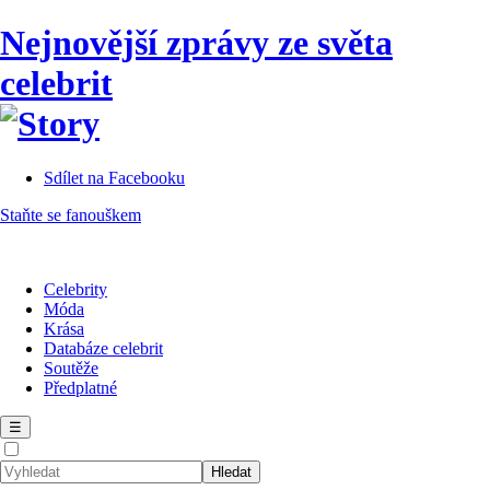
Nejnovější zprávy ze světa
celebrit
Sdílet na Facebooku
Staňte se fanouškem
Celebrity
Móda
Krása
Databáze celebrit
Soutěže
Předplatné
☰