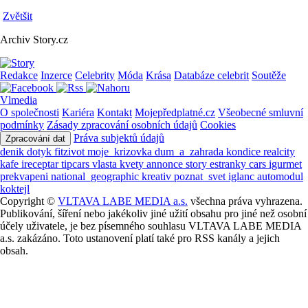
Zvětšit
Archiv Story.cz
Redakce
Inzerce
Celebrity
Móda
Krása
Databáze celebrit
Soutěže
Vlmedia
O společnosti
Kariéra
Kontakt
Mojepředplatné.cz
Všeobecné smluvní
podmínky
Zásady zpracování osobních údajů
Cookies
Práva subjektů údajů
Zpracování dat
denik
dotyk
fitzivot
moje_krizovka
dum_a_zahrada
kondice
realcity
kafe
ireceptar
tipcars
vlasta
kvety
annonce
story
estranky
cars
igurmet
prekvapeni
national_geographic
kreativ
poznat_svet
iglanc
automodul
koktejl
Copyright ©
VLTAVA LABE MEDIA a.s.
všechna práva vyhrazena.
Publikování, šíření nebo jakékoliv jiné užití obsahu pro jiné než osobní
účely uživatele, je bez písemného souhlasu VLTAVA LABE MEDIA
a.s. zakázáno. Toto ustanovení platí také pro RSS kanály a jejich
obsah.