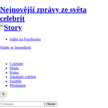
Nejnovější zprávy ze světa
celebrit
Sdílet na Facebooku
Staňte se fanouškem
Celebrity
Móda
Krása
Databáze celebrit
Soutěže
Předplatné
☰