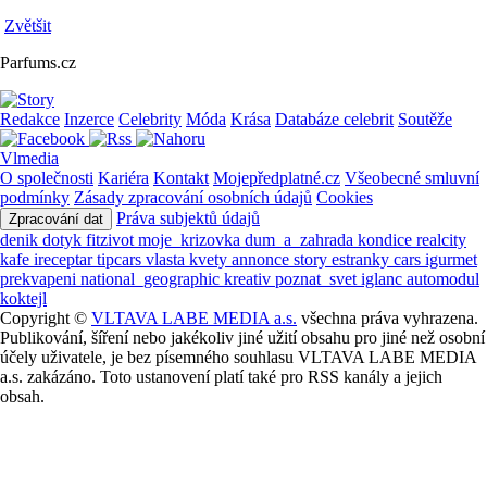
Zvětšit
Parfums.cz
Redakce
Inzerce
Celebrity
Móda
Krása
Databáze celebrit
Soutěže
Vlmedia
O společnosti
Kariéra
Kontakt
Mojepředplatné.cz
Všeobecné smluvní
podmínky
Zásady zpracování osobních údajů
Cookies
Práva subjektů údajů
Zpracování dat
denik
dotyk
fitzivot
moje_krizovka
dum_a_zahrada
kondice
realcity
kafe
ireceptar
tipcars
vlasta
kvety
annonce
story
estranky
cars
igurmet
prekvapeni
national_geographic
kreativ
poznat_svet
iglanc
automodul
koktejl
Copyright ©
VLTAVA LABE MEDIA a.s.
všechna práva vyhrazena.
Publikování, šíření nebo jakékoliv jiné užití obsahu pro jiné než osobní
účely uživatele, je bez písemného souhlasu VLTAVA LABE MEDIA
a.s. zakázáno. Toto ustanovení platí také pro RSS kanály a jejich
obsah.