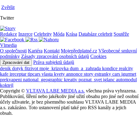
Zvětšit
Twitter
Redakce
Inzerce
Celebrity
Móda
Krása
Databáze celebrit
Soutěže
Vlmedia
O společnosti
Kariéra
Kontakt
Mojepředplatné.cz
Všeobecné smluvní
podmínky
Zásady zpracování osobních údajů
Cookies
Práva subjektů údajů
Zpracování dat
denik
dotyk
fitzivot
moje_krizovka
dum_a_zahrada
kondice
realcity
kafe
ireceptar
tipcars
vlasta
kvety
annonce
story
estranky
cars
igurmet
prekvapeni
national_geographic
kreativ
poznat_svet
iglanc
automodul
koktejl
Copyright ©
VLTAVA LABE MEDIA a.s.
všechna práva vyhrazena.
Publikování, šíření nebo jakékoliv jiné užití obsahu pro jiné než osobní
účely uživatele, je bez písemného souhlasu VLTAVA LABE MEDIA
a.s. zakázáno. Toto ustanovení platí také pro RSS kanály a jejich
obsah.