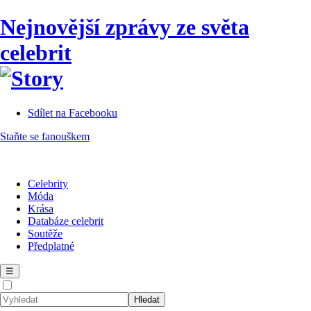
Nejnovější zprávy ze světa
celebrit
Sdílet na Facebooku
Staňte se fanouškem
Celebrity
Móda
Krása
Databáze celebrit
Soutěže
Předplatné
☰