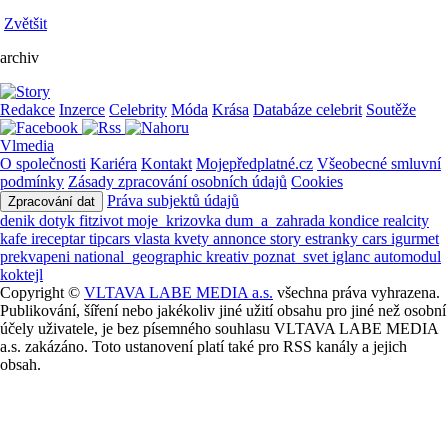
Zvětšit
archiv
Redakce
Inzerce
Celebrity
Móda
Krása
Databáze celebrit
Soutěže
Vlmedia
O společnosti
Kariéra
Kontakt
Mojepředplatné.cz
Všeobecné smluvní
podmínky
Zásady zpracování osobních údajů
Cookies
Práva subjektů údajů
Zpracování dat
denik
dotyk
fitzivot
moje_krizovka
dum_a_zahrada
kondice
realcity
kafe
ireceptar
tipcars
vlasta
kvety
annonce
story
estranky
cars
igurmet
prekvapeni
national_geographic
kreativ
poznat_svet
iglanc
automodul
koktejl
Copyright ©
VLTAVA LABE MEDIA a.s.
všechna práva vyhrazena.
Publikování, šíření nebo jakékoliv jiné užití obsahu pro jiné než osobní
účely uživatele, je bez písemného souhlasu VLTAVA LABE MEDIA
a.s. zakázáno. Toto ustanovení platí také pro RSS kanály a jejich
obsah.