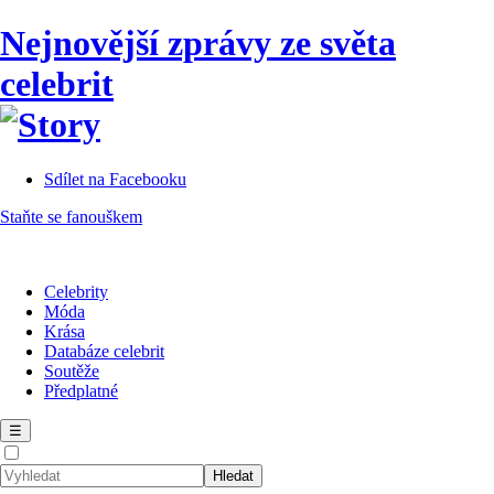
Nejnovější zprávy ze světa
celebrit
Sdílet na Facebooku
Staňte se fanouškem
Celebrity
Móda
Krása
Databáze celebrit
Soutěže
Předplatné
☰