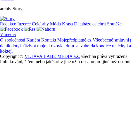
archiv Story
Redakce
Inzerce
Celebrity
Móda
Krása
Databáze celebrit
Soutěže
Vlmedia
O společnosti
Kariéra
Kontakt
Mojepředplatné.cz
Všeobecné smluvní
denik
dotyk
fitzivot
moje_krizovka
dum_a_zahrada
kondice
realcity
k
koktejl
Copyright ©
VLTAVA LABE MEDIA a.s.
všechna práva vyhrazena.
Publikování, šíření nebo jakékoliv jiné užití obsahu pro jiné než os