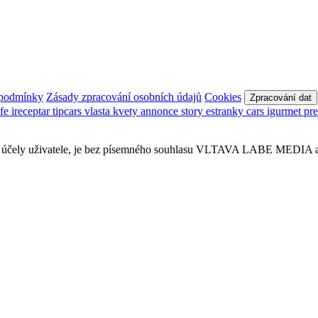
 podmínky
Zásady zpracování osobních údajů
Cookies
Zpracování dat
afe
ireceptar
tipcars
vlasta
kvety
annonce
story
estranky
cars
igurmet
pr
obní účely uživatele, je bez písemného souhlasu VLTAVA LABE MEDIA a.s