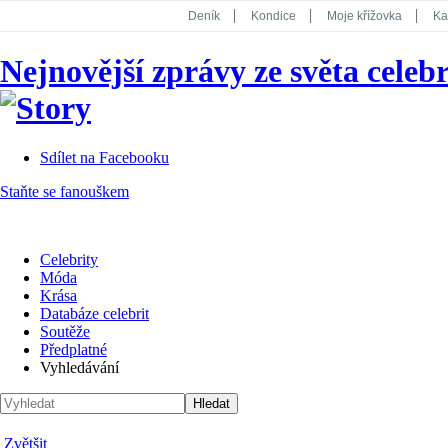
Deník
Kondice
Moje křížovka
Ka
National Geographic
Dotyk
Story
Nejnovější zprávy ze světa celebr
Koktejl
Sdílet na Facebooku
Staňte se fanouškem
Celebrity
Móda
Krása
Databáze celebrit
Soutěže
Předplatné
Vyhledávání
Zvětšit