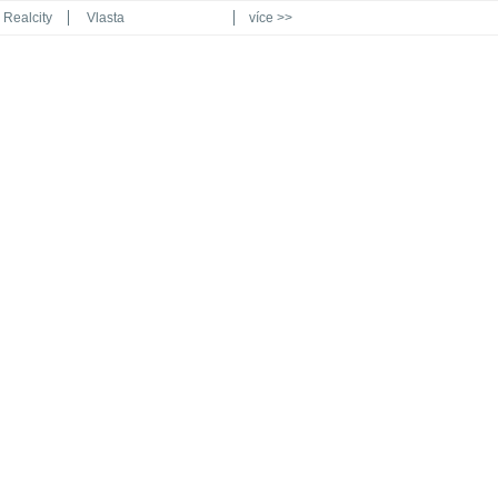
Realcity
Vlasta
více >>
Automodul.cz
Poznat svět