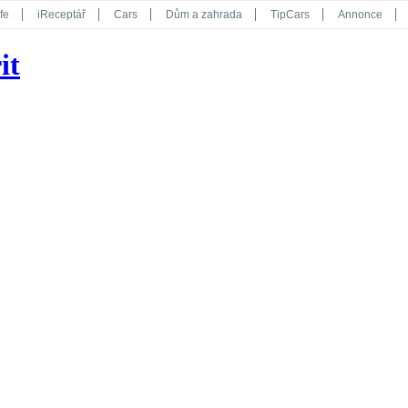
fe
iReceptář
Cars
Dům a zahrada
TipCars
Annonce
Květy
Překvapení
iGurmet
eStránky
Kreativ
iGlanc
it