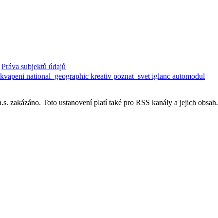
Práva subjektů údajů
ekvapeni
national_geographic
kreativ
poznat_svet
iglanc
automodul
. zakázáno. Toto ustanovení platí také pro RSS kanály a jejich obsah.