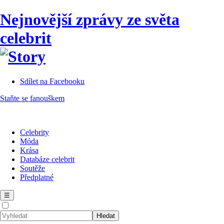
Nejnovější zprávy ze světa
celebrit
Sdílet na Facebooku
Staňte se fanouškem
Celebrity
Móda
Krása
Databáze celebrit
Soutěže
Předplatné
☰