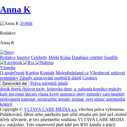
Anna K
Zvětšit
Redakce
Anna K
Redakce
Inzerce
Celebrity
Móda
Krása
Databáze celebrit
Soutěže
Vlmedia
O společnosti
Kariéra
Kontakt
Mojepředplatné.cz
Všeobecné smluvní
podmínky
Zásady zpracování osobních údajů
Cookies
Práva subjektů údajů
Zpracování dat
denik
dotyk
fitzivot
moje_krizovka
dum_a_zahrada
kondice
realcity
kafe
ireceptar
tipcars
vlasta
kvety
annonce
story
estranky
cars
igurmet
prekvapeni
national_geographic
kreativ
poznat_svet
iglanc
automodul
koktejl
Copyright ©
VLTAVA LABE MEDIA a.s.
všechna práva vyhrazena.
Publikování, šíření nebo jakékoliv jiné užití obsahu pro jiné než osobní
účely uživatele, je bez písemného souhlasu VLTAVA LABE MEDIA
a.s. zakázáno. Toto ustanovení platí také pro RSS kanály a jejich