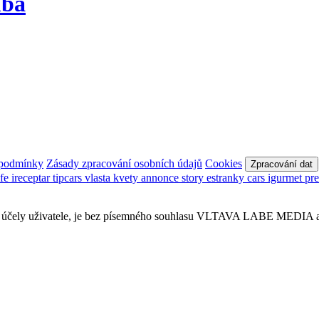
mba
 podmínky
Zásady zpracování osobních údajů
Cookies
Zpracování dat
afe
ireceptar
tipcars
vlasta
kvety
annonce
story
estranky
cars
igurmet
pr
obní účely uživatele, je bez písemného souhlasu VLTAVA LABE MEDIA a.s