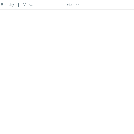
Realcity
Vlasta
více >>
Automodul.cz
Poznat svět