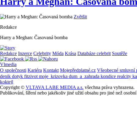
Harry a Meghan: Časovaná bo
Zvětšit
Redakce
Harry a Meghan: Časovaná bomba
Redakce
Inzerce
Celebrity
Móda
Krása
Databáze celebrit
Soutěže
Vlmedia
O společnosti
Kariéra
Kontakt
Mojepředplatné.cz
Všeobecné smluvní
denik
dotyk
fitzivot
moje_krizovka
dum_a_zahrada
kondice
realcity
k
koktejl
Copyright ©
VLTAVA LABE MEDIA a.s.
všechna práva vyhrazena.
Publikování, šíření nebo jakékoliv jiné užití obsahu pro jiné než os