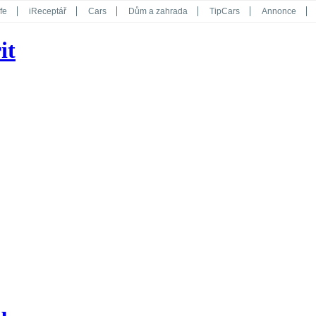
fe
iReceptář
Cars
Dům a zahrada
TipCars
Annonce
Květy
Překvapení
iGurmet
eStránky
Kreativ
iGlanc
it