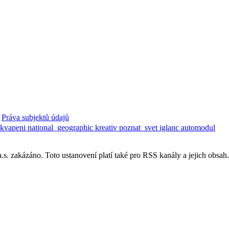
Práva subjektů údajů
ekvapeni
national_geographic
kreativ
poznat_svet
iglanc
automodul
. zakázáno. Toto ustanovení platí také pro RSS kanály a jejich obsah.