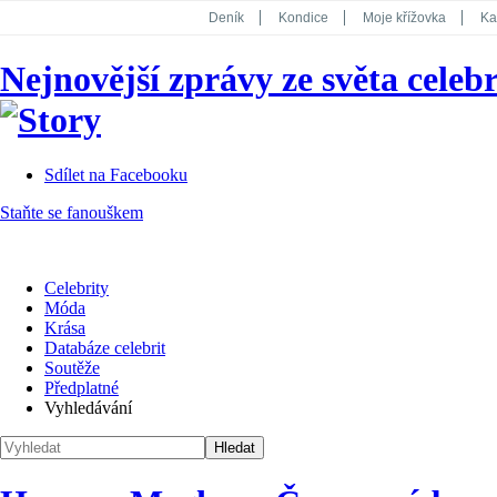
Deník
Kondice
Moje křížovka
Ka
National Geographic
Dotyk
Story
Nejnovější zprávy ze světa celebr
Koktejl
Sdílet na Facebooku
Staňte se fanouškem
Celebrity
Móda
Krása
Databáze celebrit
Soutěže
Předplatné
Vyhledávání