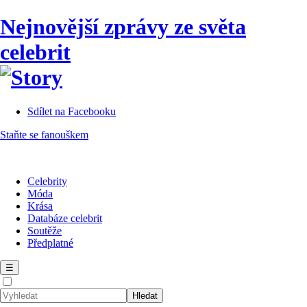
Nejnovější zprávy ze světa
celebrit
Sdílet na Facebooku
Staňte se fanouškem
Celebrity
Móda
Krása
Databáze celebrit
Soutěže
Předplatné
☰