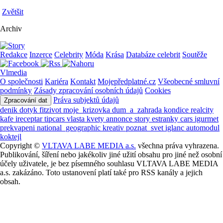
Zvětšit
Archiv
Redakce
Inzerce
Celebrity
Móda
Krása
Databáze celebrit
Soutěže
Vlmedia
O společnosti
Kariéra
Kontakt
Mojepředplatné.cz
Všeobecné smluvní
podmínky
Zásady zpracování osobních údajů
Cookies
Práva subjektů údajů
Zpracování dat
denik
dotyk
fitzivot
moje_krizovka
dum_a_zahrada
kondice
realcity
kafe
ireceptar
tipcars
vlasta
kvety
annonce
story
estranky
cars
igurmet
prekvapeni
national_geographic
kreativ
poznat_svet
iglanc
automodul
koktejl
Copyright ©
VLTAVA LABE MEDIA a.s.
všechna práva vyhrazena.
Publikování, šíření nebo jakékoliv jiné užití obsahu pro jiné než osobní
účely uživatele, je bez písemného souhlasu VLTAVA LABE MEDIA
a.s. zakázáno. Toto ustanovení platí také pro RSS kanály a jejich
obsah.