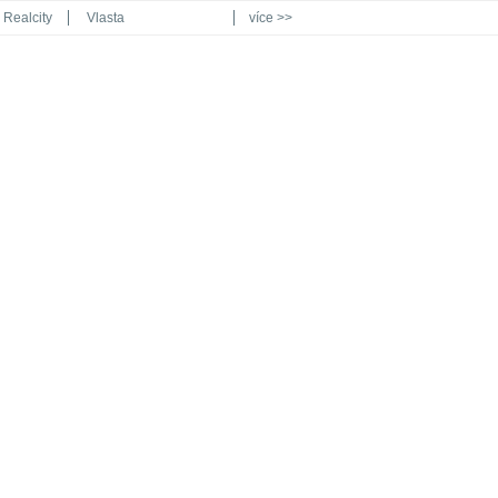
Realcity
Vlasta
více >>
Automodul.cz
Poznat svět