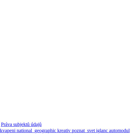
Práva subjektů údajů
ekvapeni
national_geographic
kreativ
poznat_svet
iglanc
automodul