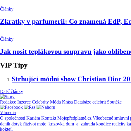
Články
Zkratky v parfumerii: Co znamená EdP, E
Články
Jak nosit teplákovou soupravu jako oblíben
VIP Tipy
Strhující módní show Christian Dior 20
Další články
Redakce
Inzerce
Celebrity
Móda
Krása
Databáze celebrit
Soutěže
Vlmedia
O společnosti
Kariéra
Kontakt
Mojepředplatné.cz
Všeobecné smluvní
denik
dotyk
fitzivot
moje_krizovka
dum_a_zahrada
kondice
realcity
k
koktejl