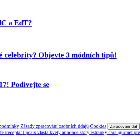
dC a EdT?
é celebrity? Objevte 3 módních tipů!
17! Podívejte se
 podmínky
Zásady zpracování osobních údajů
Cookies
Zpracování dat
afe
ireceptar
tipcars
vlasta
kvety
annonce
story
estranky
cars
igurmet
pr