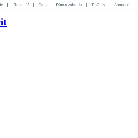
fe
iReceptář
Cars
Dům a zahrada
TipCars
Annonce
Květy
Překvapení
iGurmet
eStránky
Kreativ
iGlanc
it