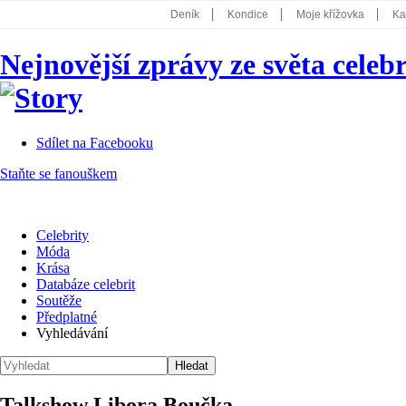
Deník
Kondice
Moje křížovka
Ka
National Geographic
Dotyk
Story
Nejnovější zprávy ze světa celebr
Koktejl
Sdílet na Facebooku
Staňte se fanouškem
Celebrity
Móda
Krása
Databáze celebrit
Soutěže
Předplatné
Vyhledávání
Talkshow Libora Boučka