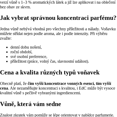
verzí vůně s 1–3 % aromatických látek a již lze aplikovat i na oblečení
bez obav ze skvrn.
Jak vybrat správnou koncentraci parfému?
Jedna vůně nebývá vhodná pro všechny příležitosti a nálady. Voňavku
můžete střídat nejen podle aroma, ale i podle intenzity. Při výběru
zvažte:
denní dobu nošení,
roční období,
své osobní preference,
příležitost (práce, volný čas, slavnostní událost).
Cena a kvalita různých typů voňavek
Obecně platí, že
čím vyšší koncentrace vonných esencí, tím vyšší
cena
. Ale nezaměňujte koncentraci s kvalitou, i EdC může být vysoce
kvalitní vůně s pečlivě vybranými ingrediencemi.
Vůně, která vám sedne
Znalost zkratek vám pomůže se lépe orientovat v nabídce parfumerie.