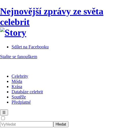
Nejnovější zprávy ze světa
celebrit
Sdílet na Facebooku
Staňte se fanouškem
Celebrity
Móda
Krása
Databáze celebrit
Soutěže
Předplatné
☰