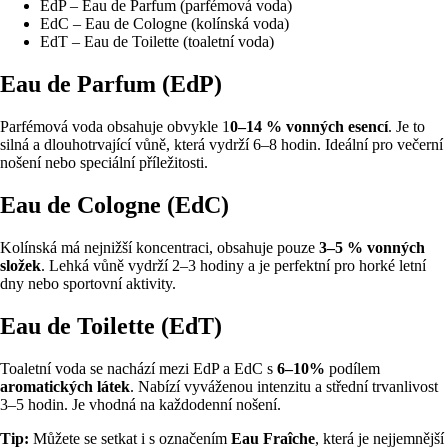
EdP – Eau de Parfum (parfémová voda)
EdC – Eau de Cologne (kolínská voda)
EdT – Eau de Toilette (toaletní voda)
Eau de Parfum (EdP)
Parfémová voda obsahuje obvykle 1
0–14 % vonných esencí
. Je to
silná a dlouhotrvající vůně, která vydrží 6–8 hodin. Ideální pro večerní
nošení nebo speciální příležitosti.
Eau de Cologne (EdC)
Kolínská má nejnižší koncentraci, obsahuje pouze
3–5 % vonných
složek
. Lehká vůně vydrží 2–3 hodiny a je perfektní pro horké letní
dny nebo sportovní aktivity.
Eau de Toilette (EdT)
Toaletní voda se nachází mezi EdP a EdC s
6–10%
podílem
aromatických látek
. Nabízí vyváženou intenzitu a střední trvanlivost
3–5 hodin. Je vhodná na každodenní nošení.
Tip:
Můžete se setkat i s označením
Eau Fraîche
, která je nejjemnější