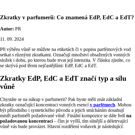
Zkratky v parfumerii: Co znamená EdP, EdC a EdT?
Autor:
PR
11. 09. 2024
Při výběru vůně se můžete na etiketách či v popisu parfémových vod
setkat s různými zkratkami. Označují množství obsažených vonných
složek i dobu, po kterou bude trvat její intenzita. V článku zjistíte, co
se skrývá pod třemi nejčastějšími: EdP, EdC a EdT.
Zkratky EdP, EdC a EdT značí typ a sílu
vůně
Chystáte se na nákup v parfumerii? Pak byste měli znát základní
zkratky označující koncentraci vonných esencí
v parfémech
. Mohou
být přírodního i syntetického původu a jejich smícháním dosahují
mistři parfuméři požadované vůně. Finální kompozice se dále ředí
na
požadovanou koncentraci
– čím je vyšší, tím silnější a déletrvající
vůně vás bude provázet. Hlavní rozdělení voňavek je následující: