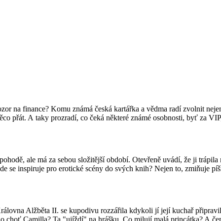
zor na finance? Komu známá česká kartářka a vědma radí zvolnit nejen n
 něco přát. A taky prozradí, co čeká některé známé osobnosti, byť za 
 pohodě, ale má za sebou složitější období. Otevřeně uvádí, že ji tráp
de se inspiruje pro erotické scény do svých knih? Nejen to, zmiňuje píš
lovna Alžběta II. se kupodivu rozzářila kdykoli jí její kuchař připravi
eho choť Camilla? Ta "ujíždí" na hrášku. Co milují malá princátka? A č