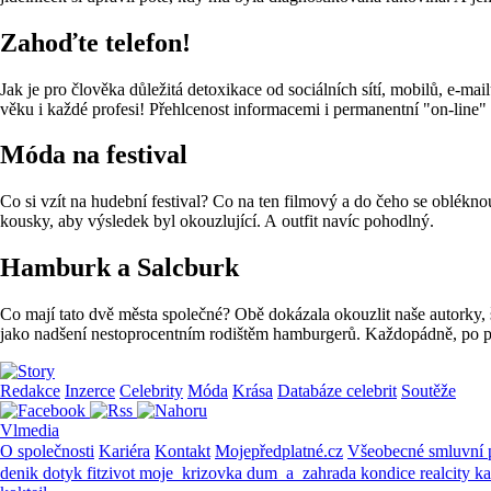
Zahoďte telefon!
Jak je pro člověka důležitá detoxikace od sociálních sítí, mobilů, e-mai
věku i každé profesi! Přehlcenost informacemi i permanentní "on-line" d
Móda na festival
Co si vzít na hudební festival? Co na ten filmový a do čeho se obléknou
kousky, aby výsledek byl okouzlující. A outfit navíc pohodlný.
Hamburk a Salcburk
Co mají tato dvě města společné? Obě dokázala okouzlit naše autorky, 
jako nadšení nestoprocentním rodištěm hamburgerů. Každopádně, po p
Redakce
Inzerce
Celebrity
Móda
Krása
Databáze celebrit
Soutěže
Vlmedia
O společnosti
Kariéra
Kontakt
Mojepředplatné.cz
Všeobecné smluvní
denik
dotyk
fitzivot
moje_krizovka
dum_a_zahrada
kondice
realcity
k