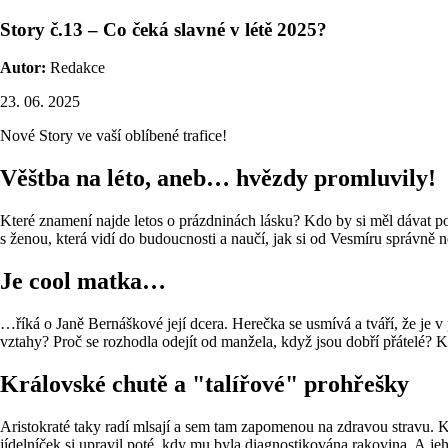
Story č.13 – Co čeká slavné v létě 2025?
Autor:
Redakce
23. 06. 2025
Nové Story ve vaší oblíbené trafice!
Věštba na léto, aneb… hvězdy promluvily!
Které znamení najde letos o prázdninách lásku? Kdo by si měl dávat po
s ženou, která vidí do budoucnosti a naučí, jak si od Vesmíru správně
Je cool matka…
…říká o Janě Bernáškové její dcera. Herečka se usmívá a tváří, že je v
vztahy? Proč se rozhodla odejít od manžela, když jsou dobří přátelé? K
Královské chutě a "talířové" prohřešky
Aristokraté taky radí mlsají a sem tam zapomenou na zdravou stravu. Krá
jídelníček si upravil poté, kdy mu byla diagnostikována rakovina. A j