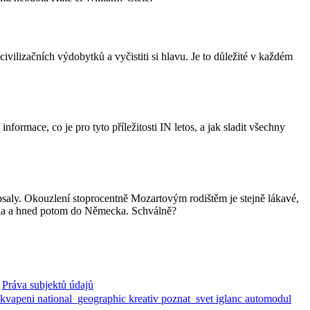
civilizačních výdobytků a vyčistiti si hlavu. Je to důležité v každém
ormace, co je pro tyto příležitosti IN letos, a jak sladit všechny
epsaly. Okouzlení stoprocentně Mozartovým rodištěm je stejně lákavé,
ska a hned potom do Německa. Schválně?
Práva subjektů údajů
ekvapeni
national_geographic
kreativ
poznat_svet
iglanc
automodul