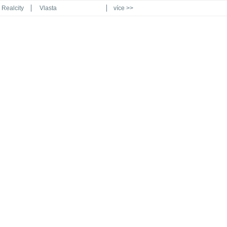
Realcity
Vlasta
více >>
Automodul.cz
Poznat svět