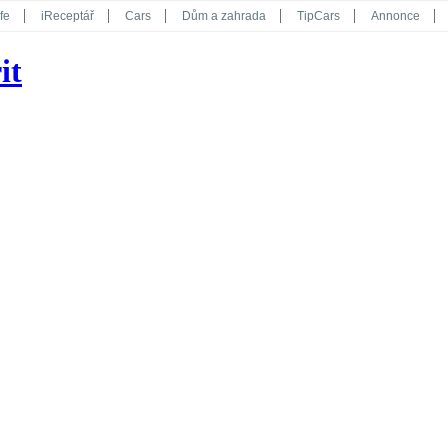
fe
iReceptář
Cars
Dům a zahrada
TipCars
Annonce
Květy
Překvapení
iGurmet
eStránky
Kreativ
iGlanc
it