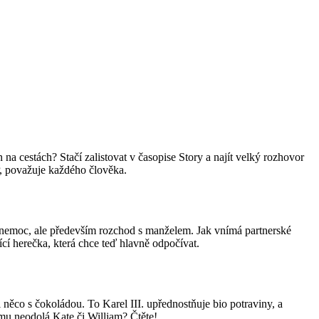
a cestách? Stačí zalistovat v časopise Story a najít velký rozhovor
VIP, považuje každého člověka.
ila nemoc, ale především rozchod s manželem. Jak vnímá partnerské
ící herečka, která chce teď hlavně odpočívat.
l něco s čokoládou. To Karel III. upřednostňuje bio potraviny, a
emu neodolá Kate či William? Čtěte!