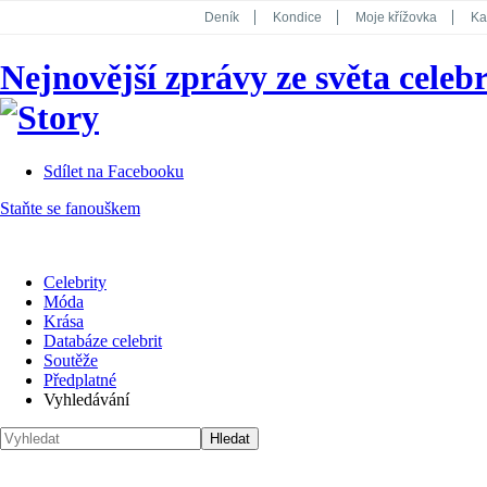
Deník
Kondice
Moje křížovka
Ka
National Geographic
Dotyk
Story
Nejnovější zprávy ze světa celebr
Koktejl
Sdílet na Facebooku
Staňte se fanouškem
Celebrity
Móda
Krása
Databáze celebrit
Soutěže
Předplatné
Vyhledávání