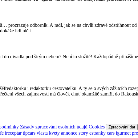
lů… prozrazuje odborník. A radí, jak se na chvíli zdravě odstřihnout od 
okáže lidi ničit.
t do divadla pod širým nebem? Není to složité! Každopádně přinášíme inf
šéfredaktorku i redaktorku-cestovatelku. A ty se o svých zážitcích roz
řečtení všech zajímavosti má člověk chuť okamžitě zamířit do Rakou
 podmínky
Zásady zpracování osobních údajů
Cookies
Zpracování dat
afe
ireceptar
tipcars
vlasta
kvety
annonce
story
estranky
cars
igurmet
pr