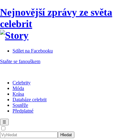
Nejnovější zprávy ze světa
celebrit
Sdílet na Facebooku
Staňte se fanouškem
Celebrity
Móda
Krása
Databáze celebrit
Soutěže
Předplatné
☰