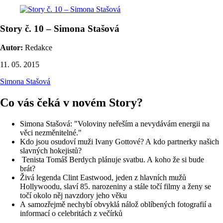
Story č. 10 – Simona Stašová
Autor:
Redakce
11. 05. 2015
Simona Stašová
Co vás čeká v novém Story?
Simona Stašová: "Voloviny neřeším a nevydávám energii na
věci nezměnitelné."
Kdo jsou osudoví muži Ivany Gottové? A kdo partnerky našich
slavných hokejistů?
Tenista Tomáš Berdych plánuje svatbu. A koho že si bude
brát?
Živá legenda Clint Eastwood, jeden z hlavních mužů
Hollywoodu, slaví 85. narozeniny a stále točí filmy a ženy se
točí okolo něj navzdory jeho věku
A samozřejmě nechybí obvyklá nálož oblíbených fotografií a
informací o celebritách z večírků