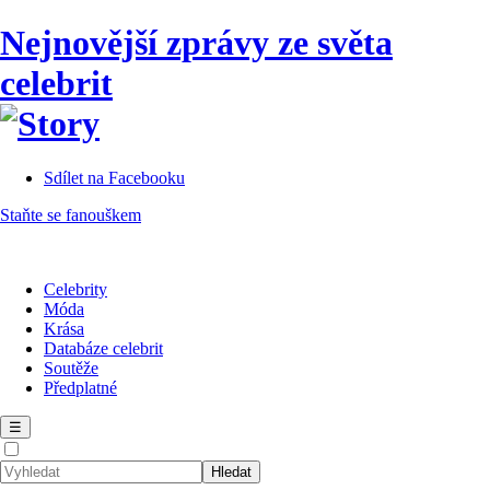
Nejnovější zprávy ze světa
celebrit
Sdílet na Facebooku
Staňte se fanouškem
Celebrity
Móda
Krása
Databáze celebrit
Soutěže
Předplatné
☰