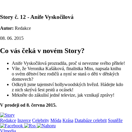
Story č. 12 - Anife Vyskočilová
Autor:
Redakce
08. 06. 2015
Co vás čeká v novém Story?
Anife Vyskočilová prozradila, proč si nevezme svého přítele!
Víte, že Veronika Kašáková, finalistka Miss, napsala knihu
o svém dětství bez rodičů a nyní se stará o děti v dětských
domovech?
Odkryli jsme tajemství hollywoodských hvězd. Hádejte kdo
z nich skrývá šest prstů a ocásek!
Mrkněte do zákulisí jedné televize, jak vznikají zprávy!
V prodeji od 8. června 2015.
Redakce
Inzerce
Celebrity
Móda
Krása
Databáze celebrit
Soutěže
Vlmedia