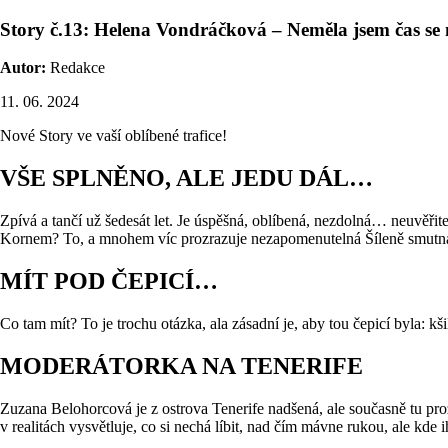
Story č.13: Helena Vondráčková – Neměla jsem čas se 
Autor:
Redakce
11. 06. 2024
Nové Story ve vaší oblíbené trafice!
VŠE SPLNĚNO, ALE JEDU DÁL…
Zpívá a tančí už šedesát let. Je úspěšná, oblíbená, nezdolná… neuvěř
Kornem? To, a mnohem víc prozrazuje nezapomenutelná Šíleně smutná
MÍT POD ČEPICÍ…
Co tam mít? To je trochu otázka, ala zásadní je, aby tou čepicí byla: 
MODERÁTORKA NA TENERIFE
Zuzana Belohorcová je z ostrova Tenerife nadšená, ale současně tu pro
v realitách vysvětluje, co si nechá líbit, nad čím mávne rukou, ale kde 