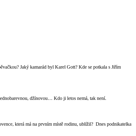
zpěvačkou? Jaký kamarád byl Karel Gott? Kde se potkala s Jiřím
, jednobarevnou, džínovou… Kdo ji letos nemá, tak není.
ovence, která má na prvním místě rodinu, ublížil? Dnes podnikatelka