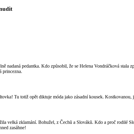
nudit
itelně nadaná pedantka. Kdo způsobil, že se Helena Vondráčková stala 
 princezna.
kšiltovka! Tu totiž opět diktuje móda jako zásadní kousek. Kostkovanou
žila velká zklamání. Bohužel, z Čechů a Slováků. Kdo a proč rodilé Sl
ihned zasáhne!