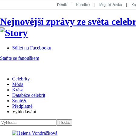
Deník
Kondice
Moje křížovka
Ka
National Geographic
Dotyk
Story
Nejnovější zprávy ze světa celebr
Koktejl
Sdílet na Facebooku
Staňte se fanouškem
Celebrity
Móda
Krása
Databáze celebrit
Soutěže
Předplatné
Vyhledávání