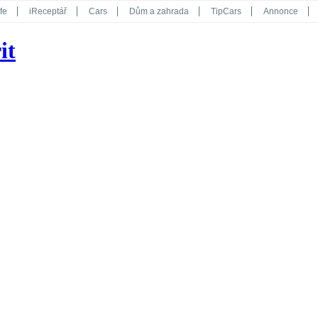
fe
iReceptář
Cars
Dům a zahrada
TipCars
Annonce
Květy
Překvapení
iGurmet
eStránky
Kreativ
iGlanc
it