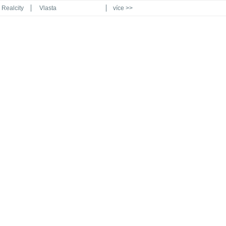
Realcity
Vlasta
více >>
Automodul.cz
Poznat svět