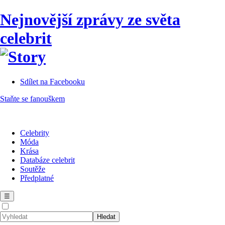
Nejnovější zprávy ze světa
celebrit
Sdílet na Facebooku
Staňte se fanouškem
Celebrity
Móda
Krása
Databáze celebrit
Soutěže
Předplatné
☰