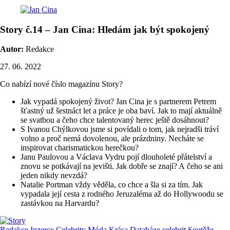
Story č.14 – Jan Cina: Hledám jak být spokojený
Autor:
Redakce
27. 06. 2022
Co nabízí nové číslo magazínu Story?
Jak vypadá spokojený život? Jan Cina je s partnerem Petrem
šťastný už šestnáct let a práce je oba baví. Jak to mají aktuálně
se svatbou a čeho chce talentovaný herec ještě dosáhnout?
S Ivanou Chýlkovou jsme si povídali o tom, jak nejradši tráví
volno a proč nemá dovolenou, ale prázdniny. Necháte se
inspirovat charismatickou herečkou?
Janu Paulovou a Václava Vydru pojí dlouholeté přátelství a
znovu se potkávají na jevišti. Jak dobře se znají? A čeho se ani
jeden nikdy nevzdá?
Natalie Portman vždy věděla, co chce a šla si za tím. Jak
vypadala její cesta z rodného Jeruzaléma až do Hollywoodu se
zastávkou na Harvardu?
Redakce
Inzerce
Celebrity
Móda
Krása
Databáze celebrit
Soutěže