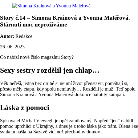
Story č.14 – Simona Krainová a Yvonna Maléřová.
Stárnutí moc neprožíváme
Autor:
Redakce
26. 06. 2023
Co nabízí nové číslo magazínu Story?
Sexy sestry rozdělil jen chlap…
Věk neřeší, jedna bez druhé si neumí život představit, pomáhají si,
přesto měly etapu, kdy spolu nemluvily… Rozdělil je muž! Teď spolu
Simona Krainová a Yvonna Maléřová dokonce nafotily kampaň.
Láska z pomoci
Spisovatel Michal Viewegh je opět zamilovaný. Napřed "jen" nabídl
pomoc uprchlici z Ukrajiny, a dnes je z toho láska jako trám. Olena i se
synkem našla na Sázavě víc, než přechodný domov…