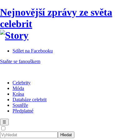
Nejnovější zprávy ze světa
celebrit
Sdílet na Facebooku
Staňte se fanouškem
Celebrity
Móda
Krása
Databáze celebrit
Soutěže
Předplatné
☰