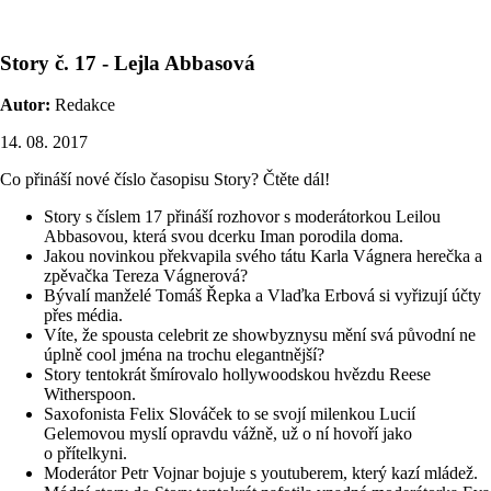
Story č. 17 - Lejla Abbasová
Autor:
Redakce
14. 08. 2017
Co přináší nové číslo časopisu Story? Čtěte dál!
Story s číslem 17 přináší rozhovor s moderátorkou Leilou
Abbasovou, která svou dcerku Iman porodila doma.
Jakou novinkou překvapila svého tátu Karla Vágnera herečka a
zpěvačka Tereza Vágnerová?
Bývalí manželé Tomáš Řepka a Vlaďka Erbová si vyřizují účty
přes média.
Víte, že spousta celebrit ze showbyznysu mění svá původní ne
úplně cool jména na trochu elegantnější?
Story tentokrát šmírovalo hollywoodskou hvězdu Reese
Witherspoon.
Saxofonista Felix Slováček to se svojí milenkou Lucií
Gelemovou myslí opravdu vážně, už o ní hovoří jako
o přítelkyni.
Moderátor Petr Vojnar bojuje s youtuberem, který kazí mládež.