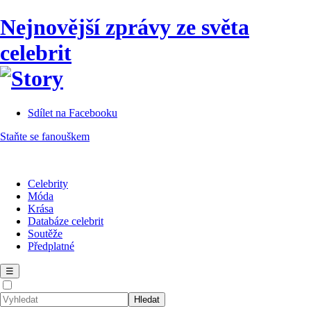
Nejnovější zprávy ze světa
celebrit
Sdílet na Facebooku
Staňte se fanouškem
Celebrity
Móda
Krása
Databáze celebrit
Soutěže
Předplatné
☰