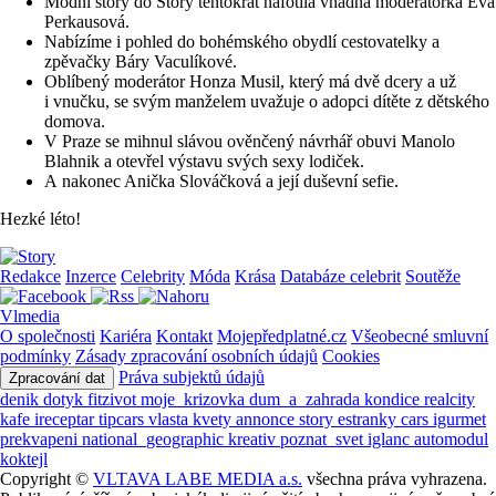
Módní story do Story tentokrát nafotila vnadná moderátorka Eva
Perkausová.
Nabízíme i pohled do bohémského obydlí cestovatelky a
zpěvačky Báry Vaculíkové.
Oblíbený moderátor Honza Musil, který má dvě dcery a už
i vnučku, se svým manželem uvažuje o adopci dítěte z dětského
domova.
V Praze se mihnul slávou ověnčený návrhář obuvi Manolo
Blahnik a otevřel výstavu svých sexy lodiček.
A nakonec Anička Slováčková a její duševní sefie.
Hezké léto!
Redakce
Inzerce
Celebrity
Móda
Krása
Databáze celebrit
Soutěže
Vlmedia
O společnosti
Kariéra
Kontakt
Mojepředplatné.cz
Všeobecné smluvní
podmínky
Zásady zpracování osobních údajů
Cookies
Práva subjektů údajů
Zpracování dat
denik
dotyk
fitzivot
moje_krizovka
dum_a_zahrada
kondice
realcity
kafe
ireceptar
tipcars
vlasta
kvety
annonce
story
estranky
cars
igurmet
prekvapeni
national_geographic
kreativ
poznat_svet
iglanc
automodul
koktejl
Copyright ©
VLTAVA LABE MEDIA a.s.
všechna práva vyhrazena.