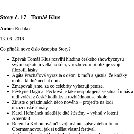
Story č. 17 - Tomáš Klus
Autor:
Redakce
13. 08. 2018
Co přináší nové číslo časopisu Story?
Zpěvák Tomáš Klus rozvířil hladinu českého showbyznysu
svým bojkotem velkého šéfa, v rozhovoru přibližuje svoji
filozofii lásky.
Agáta Prachařová vyrazila s dětmi k moři a zjistila, že knížky
mohla klidně nechat doma.
Zmapovali jsme, za co celebrity vyhazují peníze.
Pěvkyně Dagmar Pecková je také nespokojená se situací u nás a
radí vylézt z české kotlinky a rozhlédnout se okolo.
Zkuste o prázdninách něco nového – projeďte na lodi
nizozemské kanály.
Karel Heřmánek mladší je dítě štěstěny – vyhrál v loterii
Ameriku!
Berenika Kohoutová učí svoji mámu, spisovatelku Irenu
Obermannovou, jak si udělat vlastní festival.