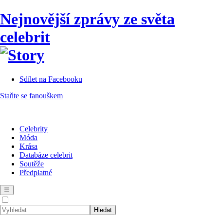
Nejnovější zprávy ze světa
celebrit
Sdílet na Facebooku
Staňte se fanouškem
Celebrity
Móda
Krása
Databáze celebrit
Soutěže
Předplatné
☰