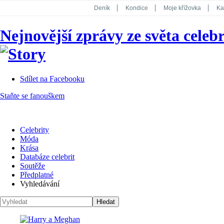
Deník
Kondice
Moje křížovka
Ka
National Geographic
Dotyk
Story
Nejnovější zprávy ze světa celebr
Koktejl
Sdílet na Facebooku
Staňte se fanouškem
Celebrity
Móda
Krása
Databáze celebrit
Soutěže
Předplatné
Vyhledávání