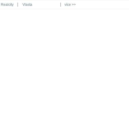
Realcity
Vlasta
více >>
Automodul.cz
Poznat svět