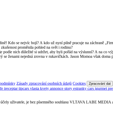
dině! Kdo se nejvíc bojí? A kdo už nyní pilně pracuje na záchraně „F
ní zkušenost proměnila pohled na svět i rodinu?
 podle nich důležité si udržet, aby byli pořád na výslunní? A na co v
 který se ženami nejedná zrovna v rukavičkách. Jason Momoa však dom
 podmínky
Zásady zpracování osobních údajů
Cookies
Zpracování dat
afe
ireceptar
tipcars
vlasta
kvety
annonce
story
estranky
cars
igurmet
pr
obní účely uživatele, je bez písemného souhlasu VLTAVA LABE MEDIA a.s