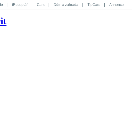
fe
iReceptář
Cars
Dům a zahrada
TipCars
Annonce
Květy
Překvapení
iGurmet
eStránky
Kreativ
iGlanc
it