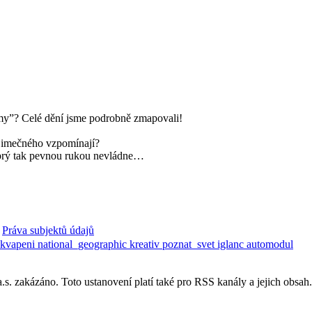
irmy”? Celé dění jsme podrobně zmapovali!
ýjimečného vzpomínají?
a prý tak pevnou rukou nevládne…
Práva subjektů údajů
ekvapeni
national_geographic
kreativ
poznat_svet
iglanc
automodul
. zakázáno. Toto ustanovení platí také pro RSS kanály a jejich obsah.