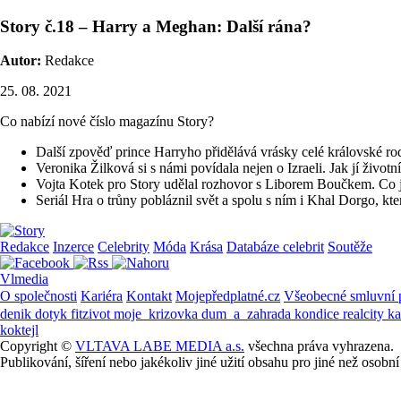
Story č.18 – Harry a Meghan: Další rána?
Autor:
Redakce
25. 08. 2021
Co nabízí nové číslo magazínu Story?
Další zpověď prince Harryho přidělává vrásky celé královské ro
Veronika Žilková si s námi povídala nejen o Izraeli. Jak jí život
Vojta Kotek pro Story udělal rozhovor s Liborem Boučkem. Co je
Seriál Hra o trůny pobláznil svět a spolu s ním i Khal Dorgo,
Redakce
Inzerce
Celebrity
Móda
Krása
Databáze celebrit
Soutěže
Vlmedia
O společnosti
Kariéra
Kontakt
Mojepředplatné.cz
Všeobecné smluvní
denik
dotyk
fitzivot
moje_krizovka
dum_a_zahrada
kondice
realcity
k
koktejl
Copyright ©
VLTAVA LABE MEDIA a.s.
všechna práva vyhrazena.
Publikování, šíření nebo jakékoliv jiné užití obsahu pro jiné než os