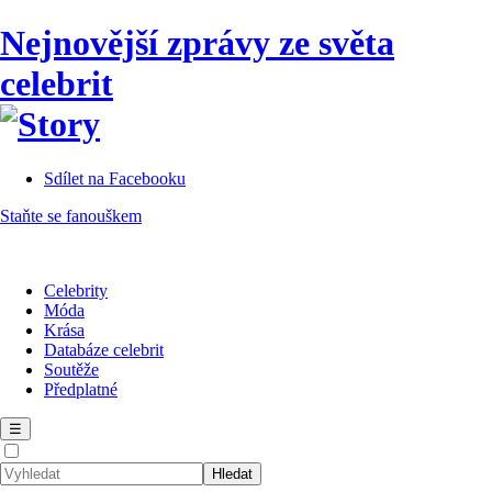
Nejnovější zprávy ze světa
celebrit
Sdílet na Facebooku
Staňte se fanouškem
Celebrity
Móda
Krása
Databáze celebrit
Soutěže
Předplatné
☰