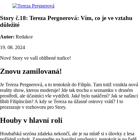
Story č.18: Tereza Pergnerová: Vím, co je ve vztahu
důležité
Autor:
Redakce
19. 08. 2024
Nové Story ve vaší oblíbené trafice!
Znovu zamilovaná!
Je Tereza Pergnerová, a to tentokrát do Filipín. Tam totiž vznikla nová
reality show, kterou moderuje! Jde tak trochu o seznamku v drsném
prostředí, ale účastníci vše vydrželi. Jaké bylo natáčení? Jak se našinci
líbili Filipíncům? A kdy se Tereza na úžasné ostrovy vrátí? I to
prozrazuje v rozhovoru pro Story.
Houby v hlavní roli
Houbařská sezóna zdaleka nekončí, ale je na místě si s úlovky z lesa
pořádně vyhrát. Zapomeňte na banální smaženici, tentokrát je na řadě