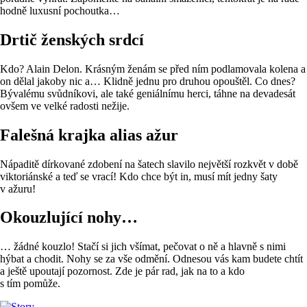
hodně luxusní pochoutka…
Drtič ženských srdcí
Kdo? Alain Delon. Krásným ženám se před ním podlamovala kolena a
on dělal jakoby nic a… Klidně jednu pro druhou opouštěl. Co dnes?
Bývalému svůdníkovi, ale také geniálnímu herci, táhne na devadesát
ovšem ve velké radosti nežije.
Falešná krajka alias ažur
Nápaditě dírkované zdobení na šatech slavilo největší rozkvět v době
viktoriánské a teď se vrací! Kdo chce být in, musí mít jedny šaty
v ažuru!
Okouzlující nohy…
… žádné kouzlo! Stačí si jich všímat, pečovat o ně a hlavně s nimi
hýbat a chodit. Nohy se za vše odmění. Odnesou vás kam budete chtít
a ještě upoutají pozornost. Zde je pár rad, jak na to a kdo
s tím pomůže.