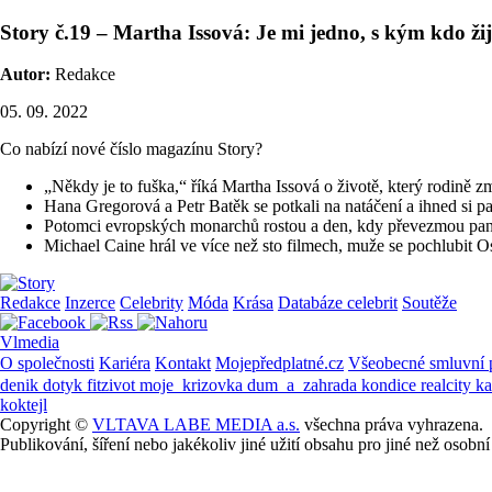
Story č.19 – Martha Issová: Je mi jedno, s kým kdo žij
Autor:
Redakce
05. 09. 2022
Co nabízí nové číslo magazínu Story?
„Někdy je to fuška,“ říká Martha Issová o životě, který rodině 
Hana Gregorová a Petr Batěk se potkali na natáčení a ihned si pad
Potomci evropských monarchů rostou a den, kdy převezmou panov
Michael Caine hrál ve více než sto filmech, muže se pochlubit Os
Redakce
Inzerce
Celebrity
Móda
Krása
Databáze celebrit
Soutěže
Vlmedia
O společnosti
Kariéra
Kontakt
Mojepředplatné.cz
Všeobecné smluvní
denik
dotyk
fitzivot
moje_krizovka
dum_a_zahrada
kondice
realcity
k
koktejl
Copyright ©
VLTAVA LABE MEDIA a.s.
všechna práva vyhrazena.
Publikování, šíření nebo jakékoliv jiné užití obsahu pro jiné než os