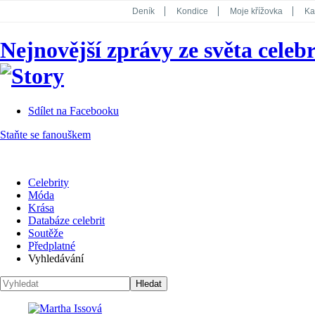
Deník
Kondice
Moje křížovka
Ka
National Geographic
Dotyk
Story
Nejnovější zprávy ze světa celebr
Koktejl
Sdílet na Facebooku
Staňte se fanouškem
Celebrity
Móda
Krása
Databáze celebrit
Soutěže
Předplatné
Vyhledávání