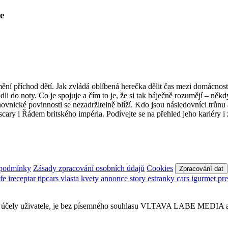
e
změní příchod dětí. Jak zvládá oblíbená herečka dělit čas mezi domácno
li do noty. Co je spojuje a čím to je, že si tak báječně rozumějí – něk
nické povinnosti se nezadržitelně blíží. Kdo jsou následovníci trůnu 
cary i Řádem britského impéria. Podívejte se na přehled jeho kariéry i
 podmínky
Zásady zpracování osobních údajů
Cookies
Zpracování dat
afe
ireceptar
tipcars
vlasta
kvety
annonce
story
estranky
cars
igurmet
pr
obní účely uživatele, je bez písemného souhlasu VLTAVA LABE MEDIA a.s