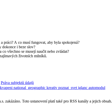
st a práci? A co musí fungovat, aby byla spokojená?
dy dokonce i beze slov?
a co všechno se musejí naučit nebo zvládat?
 zajímavých životních milníků.
Práva subjektů údajů
ekvapeni
national_geographic
kreativ
poznat_svet
iglanc
automodul
. zakázáno. Toto ustanovení platí také pro RSS kanály a jejich obsah.