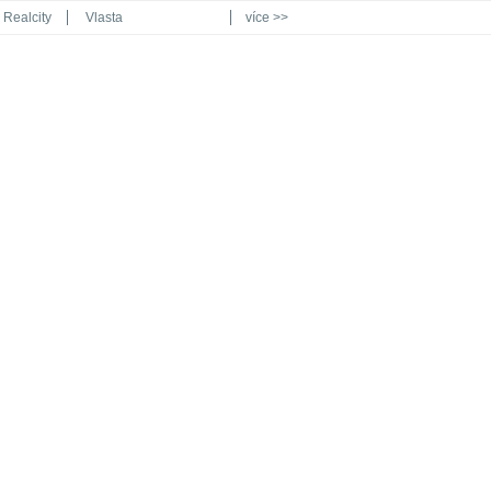
Realcity
Vlasta
více >>
Automodul.cz
Poznat svět