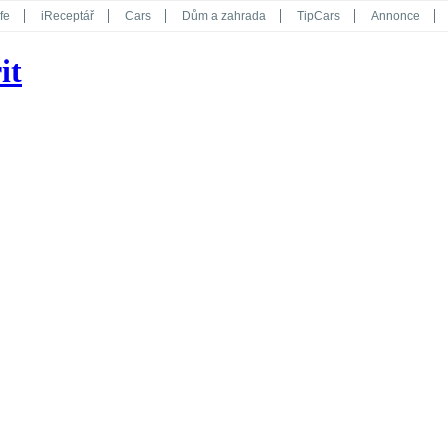
fe
iReceptář
Cars
Dům a zahrada
TipCars
Annonce
Květy
Překvapení
iGurmet
eStránky
Kreativ
iGlanc
it