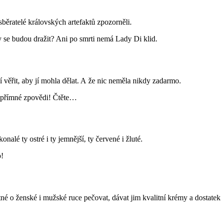
sběratelé královských artefaktů zpozorněli.
 se budou dražit? Ani po smrti nemá Lady Di klid.
í věřit, aby jí mohla dělat. A že nic neměla nikdy zadarmo.
í upřímné zpovědi! Čtěte…
nalé ty ostré i ty jemnější, ty červené i žluté.
o!
né o ženské i mužské ruce pečovat, dávat jim kvalitní krémy a dostatek