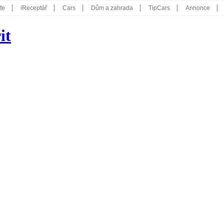
fe
iReceptář
Cars
Dům a zahrada
TipCars
Annonce
Květy
Překvapení
iGurmet
eStránky
Kreativ
iGlanc
it