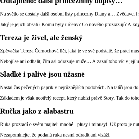
Odtajněno: další princezniny dopisy…
Na světlo se dostaly další osobní listy princezny Diany a… Zvědavci i 
Jaký je jejich obsah? Komu byly určeny? Co nového prozrazují? A kdy
Tereza je živel, ale ženský
Zpěvačka Tereza Černochová líčí, jaká je ve své podstatě, že práci mus
Nebojí se ani odhalit, čím asi odrazuje muže… A zazní toho víc v jej
Sladké i pálivé jsou úžasné
Nastal čas pečených paprik v nejrůznějších podobách. Na talíři jsou doko
Základem je však neotřelý recept, který nabízí právě Story. Tak do toh
Ručka jako z alabastru
Ruka prozradí o svém majiteli mnohé - plusy i minusy! Už proto je nut
Nezapomínejte, že podaná ruka nesmí odradit ani vizáží.