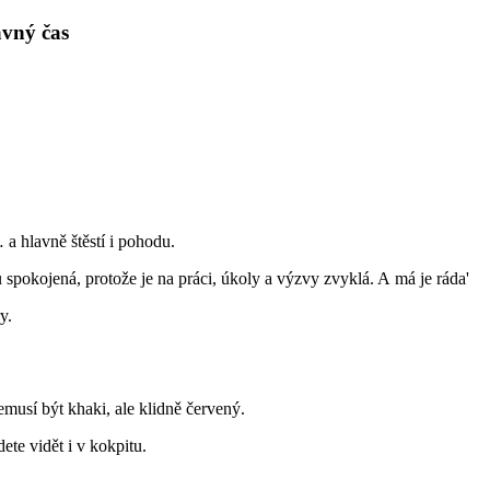
ávný čas
a hlavně štěstí i pohodu.
pokojená, protože je na práci, úkoly a výzvy zvyklá. A má je ráda'
y.
emusí být khaki, ale klidně červený.
ete vidět i v kokpitu.