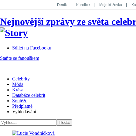
Deník
Kondice
Moje křížovka
Ka
National Geographic
Dotyk
Story
Nejnovější zprávy ze světa celebr
Koktejl
Sdílet na Facebooku
Staňte se fanouškem
Celebrity
Móda
Krása
Databáze celebrit
Soutěže
Předplatné
Vyhledávání