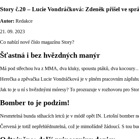
Story č.20 – Lucie Vondráčková: Zdeněk přišel ve spr
Autor:
Redakce
21. 09. 2023
Co nabízí nové číslo magazínu Story?
Šťastná i bez hvězdných manýr
Má pod střechou lva z MMA, dva kluky, spoustu ptáků, dva kocoury… 
Herečka a zpěvačka Lucie Vondráčková je v plném pracovním zápřahu s
Jak to je u ní s hvězdnými móresy? To prozrazuje v rozhovoru pro Stor
Bomber to je podzim!
Nesmrtelná bunda stíhacích letců je v módě opět IN. Letošní bomber n
Červená je totiž nepřehlédnutelná, což je mimořádně žádoucí. S tou bud