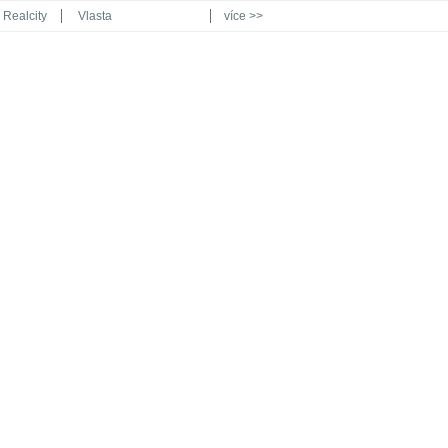
Realcity
Vlasta
více >>
Automodul.cz
Poznat svět