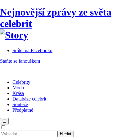
Nejnovější zprávy ze světa
celebrit
Sdílet na Facebooku
Staňte se fanouškem
Celebrity
Móda
Krása
Databáze celebrit
Soutěže
Předplatné
☰