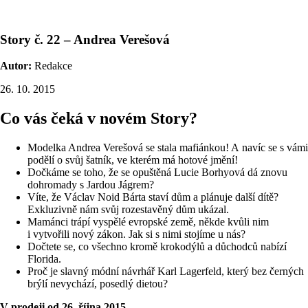
Story č. 22 – Andrea Verešová
Autor:
Redakce
26. 10. 2015
Co vás čeká v novém Story?
Modelka Andrea Verešová se stala mafiánkou! A navíc se s vámi
podělí o svůj šatník, ve kterém má hotové jmění!
Dočkáme se toho, že se opuštěná Lucie Borhyová dá znovu
dohromady s Jardou Jágrem?
Víte, že Václav Noid Bárta staví dům a plánuje další dítě?
Exkluzivně nám svůj rozestavěný dům ukázal.
Mamánci trápí vyspělé evropské země, někde kvůli nim
i vytvořili nový zákon. Jak si s nimi stojíme u nás?
Dočtete se, co všechno kromě krokodýlů a důchodců nabízí
Florida.
Proč je slavný módní návrhář Karl Lagerfeld, který bez černých
brýlí nevychází, posedlý dietou?
V prodeji od 26. října 2015