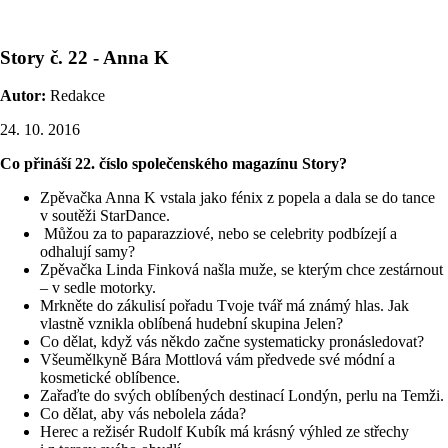
Story č. 22 - Anna K
Autor:
Redakce
24. 10. 2016
Co přináší 22. číslo společenského magazínu Story?
Zpěvačka Anna K vstala jako fénix z popela a dala se do tance
v soutěži StarDance.
Můžou za to paparazziové, nebo se celebrity podbízejí a
odhalují samy?
Zpěvačka Linda Finková našla muže, se kterým chce zestárnout
– v sedle motorky.
Mrkněte do zákulisí pořadu Tvoje tvář má známý hlas. Jak
vlastně vznikla oblíbená hudební skupina Jelen?
Co dělat, když vás někdo začne systematicky pronásledovat?
Všeumělkyně Bára Mottlová vám předvede své módní a
kosmetické oblíbence.
Zařaďte do svých oblíbených destinací Londýn, perlu na Temži.
Co dělat, aby vás nebolela záda?
Herec a režisér Rudolf Kubík má krásný výhled ze střechy