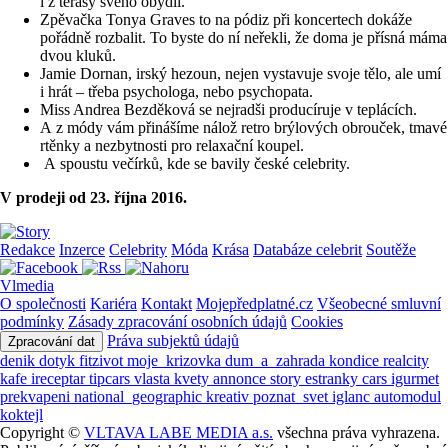
i z terasy svého obydlí.
Zpěvačka Tonya Graves to na pódiz při koncertech dokáže
pořádně rozbalit. To byste do ní neřekli, že doma je přísná máma
dvou kluků.
Jamie Dornan, irský hezoun, nejen vystavuje svoje tělo, ale umí
i hrát – třeba psychologa, nebo psychopata.
Miss Andrea Bezděková se nejradši producíruje v teplácích.
A z módy vám přinášíme nálož retro brýlových obrouček, tmavé
rtěnky a nezbytnosti pro relaxační koupel.
A spoustu večírků, kde se bavily české celebrity.
V prodeji od 23. října 2016.
Redakce
Inzerce
Celebrity
Móda
Krása
Databáze celebrit
Soutěže
Vlmedia
O společnosti
Kariéra
Kontakt
Mojepředplatné.cz
Všeobecné smluvní
podmínky
Zásady zpracování osobních údajů
Cookies
Práva subjektů údajů
Zpracování dat
denik
dotyk
fitzivot
moje_krizovka
dum_a_zahrada
kondice
realcity
kafe
ireceptar
tipcars
vlasta
kvety
annonce
story
estranky
cars
igurmet
prekvapeni
national_geographic
kreativ
poznat_svet
iglanc
automodul
koktejl
Copyright ©
VLTAVA LABE MEDIA a.s.
všechna práva vyhrazena.