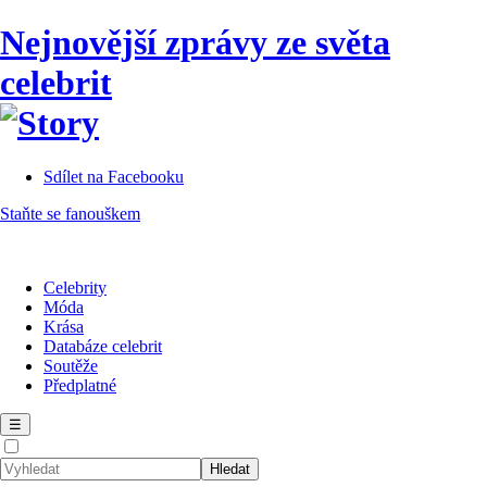
Nejnovější zprávy ze světa
celebrit
Sdílet na Facebooku
Staňte se fanouškem
Celebrity
Móda
Krása
Databáze celebrit
Soutěže
Předplatné
☰