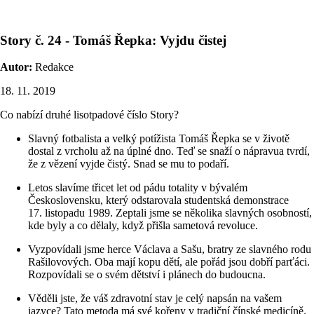
Story č. 24 - Tomáš Řepka: Vyjdu čistej
Autor:
Redakce
18. 11. 2019
Co nabízí druhé lisotpadové číslo Story?
Slavný fotbalista a velký potížista Tomáš Řepka se v životě
dostal z vrcholu až na úplné dno. Teď se snaží o nápravua tvrdí,
že z vězení vyjde čistý. Snad se mu to podaří.
Letos slavíme třicet let od pádu totality v bývalém
Československu, který odstarovala studentská demonstrace
17. listopadu 1989. Zeptali jsme se několika slavných osobností,
kde byly a co dělaly, když přišla sametová revoluce.
Vyzpovídali jsme herce Václava a Sašu, bratry ze slavného rodu
Rašilovových. Oba mají kopu dětí, ale pořád jsou dobří parťáci.
Rozpovídali se o svém dětství i plánech do budoucna.
Věděli jste, že váš zdravotní stav je celý napsán na vašem
jazyce? Tato metoda má své kořeny v tradiční čínské medicíně.