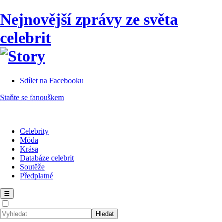
Nejnovější zprávy ze světa
celebrit
Sdílet na Facebooku
Staňte se fanouškem
Celebrity
Móda
Krása
Databáze celebrit
Soutěže
Předplatné
☰