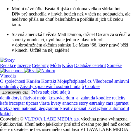
Módní návrhářka Beata Rajská má doma velkou sbírku bot.
Dřív prý nechodila v jiných botách než v těch na podpatcích, ale
nedávno přišla na chuť balerínkám a pořídila si jich už celou
řadu.
Slavná americká hvězda Matt Damon, držitel Oscara za scénář a
spousty nominací, nyní hraje jednu z hlavních rolí
v dobrodružném akčním snímku Le Mans ’66, který právě běží
v kinech. Určitě na něj zajděte!
Redakce
Inzerce
Celebrity
Móda
Krása
Databáze celebrit
Soutěže
Vlmedia
O společnosti
Kariéra
Kontakt
Mojepředplatné.cz
Všeobecné smluvní
podmínky
Zásady zpracování osobních údajů
Cookies
Práva subjektů údajů
Zpracování dat
denik
dotyk
fitzivot
moje_krizovka
dum_a_zahrada
kondice
realcity
kafe
ireceptar
tipcars
vlasta
kvety
annonce
story
estranky
cars
igurmet
prekvapeni
national_geographic
kreativ
poznat_svet
iglanc
automodul
koktejl
Copyright ©
VLTAVA LABE MEDIA a.s.
všechna práva vyhrazena.
Publikování, šíření nebo jakékoliv jiné užití obsahu pro jiné než osobní
účely uživatele, je bez písemného souhlasu VLTAVA LABE MEDIA