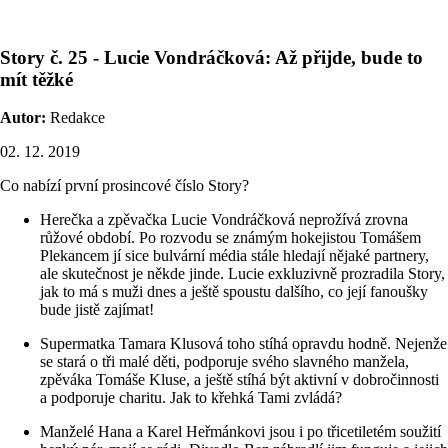
Story č. 25 - Lucie Vondráčková: Až přijde, bude to
mít těžké
Autor:
Redakce
02. 12. 2019
Co nabízí první prosincové číslo Story?
Herečka a zpěvačka Lucie Vondráčková neprožívá zrovna
růžové období. Po rozvodu se známým hokejistou Tomášem
Plekancem jí sice bulvární média stále hledají nějaké partnery,
ale skutečnost je někde jinde. Lucie exkluzivně prozradila Story,
jak to má s muži dnes a ještě spoustu dalšího, co její fanoušky
bude jistě zajímat!
Supermatka Tamara Klusová toho stíhá opravdu hodně. Nejenže
se stará o tři malé děti, podporuje svého slavného manžela,
zpěváka Tomáše Kluse, a ještě stíhá být aktivní v dobročinnosti
a podporuje charitu. Jak to křehká Tami zvládá?
Manželé Hana a Karel Heřmánkovi jsou i po třicetiletém soužití