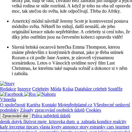
hezký pár, mají se rádi, Divadlo Bez zábradlí jim funguje a jejich
velká rodina se stále rozrůstá. A když je toho na oba už opravdu
moc, tak utečou do světa, kde odpočívají. Třeba do Afriky.
Americký módní návrhář Jeremy Scott je kontroverzní postava
módního světa. Někteří ho milují, další nesnáší, ale jeho
originální kreace nikdo nepřehlédne. A celebrity si cení toho, že
díky jeho outfitům jsou na červeném koberci opravdu vidět!
Slavná britská oscarová herečka Emma Thompson, kterou
známe především z kostýmních dramat, jako je třeba snímek
Rozum a cit podle Jane Austen, je zároveň významnou
scenáristkou. Letos o Vánocích uvidíme nový film Last
Christmas, ke kterému také napsala scénář a dokonce si v něm
i zahrála.
Redakce
Inzerce
Celebrity
Móda
Krása
Databáze celebrit
Soutěže
Vlmedia
O společnosti
Kariéra
Kontakt
Mojepředplatné.cz
Všeobecné smluvní
podmínky
Zásady zpracování osobních údajů
Cookies
Práva subjektů údajů
Zpracování dat
denik
dotyk
fitzivot
moje_krizovka
dum_a_zahrada
kondice
realcity
kafe
ireceptar
tipcars
vlasta
kvety
annonce
story
estranky
cars
igurmet