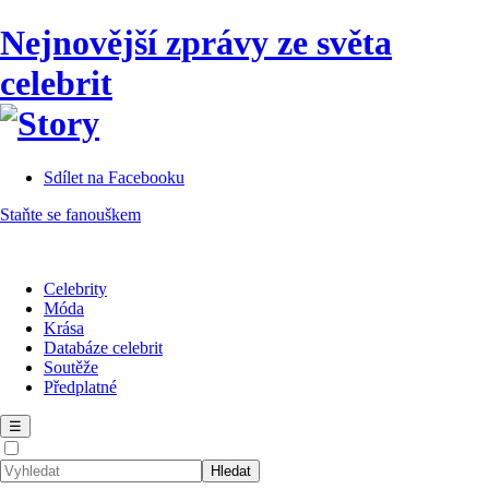
Nejnovější zprávy ze světa
celebrit
Sdílet na Facebooku
Staňte se fanouškem
Celebrity
Móda
Krása
Databáze celebrit
Soutěže
Předplatné
☰