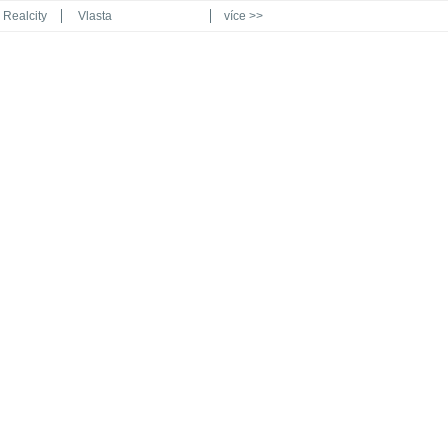
Realcity
Vlasta
více >>
Automodul.cz
Poznat svět