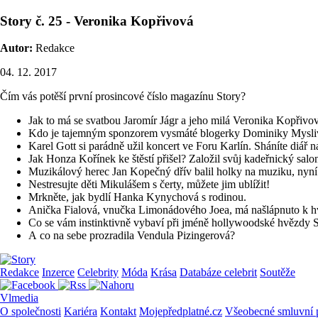
Story č. 25 - Veronika Kopřivová
Autor:
Redakce
04. 12. 2017
Čím vás potěší první prosincové číslo magazínu Story?
Jak to má se svatbou Jaromír Jágr a jeho milá Veronika Kopřivová
Kdo je tajemným sponzorem vysmáté blogerky Dominiky Mysl
Karel Gott si parádně užil koncert ve Foru Karlín. Sháníte diář na
Jak Honza Kořínek ke štěstí přišel? Založil svůj kadeřnický salo
Muzikálový herec Jan Kopečný dřív balil holky na muziku, nyní s
Nestresujte děti Mikulášem s čerty, můžete jim ublížit!
Mrkněte, jak bydlí Hanka Kynychová s rodinou.
Anička Fialová, vnučka Limonádového Joea, má našlápnuto k hv
Co se vám instinktivně vybaví při jméně hollywoodské hvězdy 
A co na sebe prozradila Vendula Pizingerová?
Redakce
Inzerce
Celebrity
Móda
Krása
Databáze celebrit
Soutěže
Vlmedia
O společnosti
Kariéra
Kontakt
Mojepředplatné.cz
Všeobecné smluvní