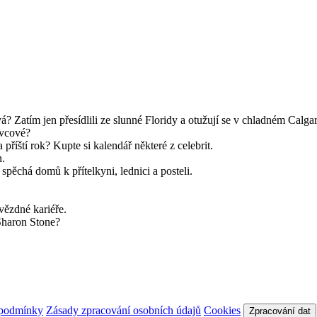
? Zatím jen přesídlili ze slunné Floridy a otužují se v chladném Calgar
ivcové?
 příští rok? Kupte si kalendář některé z celebrit.
n.
pěchá domů k přítelkyni, lednici a posteli.
ězdné kariéře.
Sharon Stone?
 podmínky
Zásady zpracování osobních údajů
Cookies
Zpracování dat