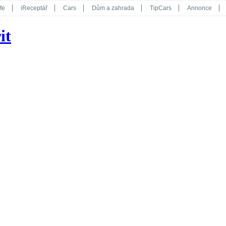
fe
iReceptář
Cars
Dům a zahrada
TipCars
Annonce
Květy
Překvapení
iGurmet
eStránky
Kreativ
iGlanc
it