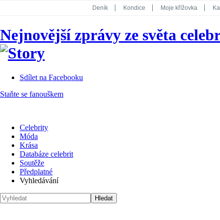
Deník
Kondice
Moje křížovka
Ka
National Geographic
Dotyk
Story
Nejnovější zprávy ze světa celebr
Koktejl
Sdílet na Facebooku
Staňte se fanouškem
Celebrity
Móda
Krása
Databáze celebrit
Soutěže
Předplatné
Vyhledávání