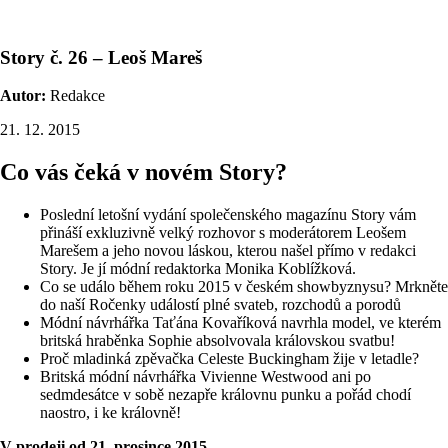
Story č. 26 – Leoš Mareš
Autor:
Redakce
21. 12. 2015
Co vás čeká v novém Story?
Poslední letošní vydání společenského magazínu Story vám
přináší exkluzivně velký rozhovor s moderátorem Leošem
Marešem a jeho novou láskou, kterou našel přímo v redakci
Story. Je jí módní redaktorka Monika Koblížková.
Co se událo během roku 2015 v českém showbyznysu? Mrkněte
do naší Ročenky událostí plné svateb, rozchodů a porodů
Módní návrhářka Taťána Kovaříková navrhla model, ve kterém
britská hraběnka Sophie absolvovala královskou svatbu!
Proč mladinká zpěvačka Celeste Buckingham žije v letadle?
Britská módní návrhářka Vivienne Westwood ani po
sedmdesátce v sobě nezapře královnu punku a pořád chodí
naostro, i ke královně!
V prodeji od 21. prosince 2015