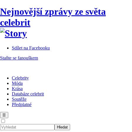
Nejnovější zprávy ze světa
celebrit
Sdílet na Facebooku
Staňte se fanouškem
Celebrity
Móda
Krása
Databáze celebrit
Soutěže
Předplatné
☰