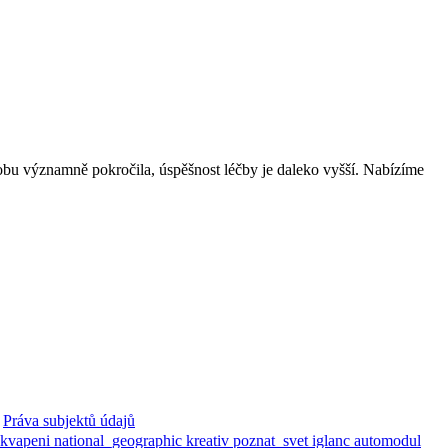
dobu významně pokročila, úspěšnost léčby je daleko vyšší. Nabízíme
Práva subjektů údajů
ekvapeni
national_geographic
kreativ
poznat_svet
iglanc
automodul