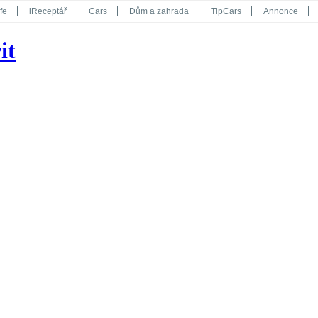
fe
iReceptář
Cars
Dům a zahrada
TipCars
Annonce
Květy
Překvapení
iGurmet
eStránky
Kreativ
iGlanc
it