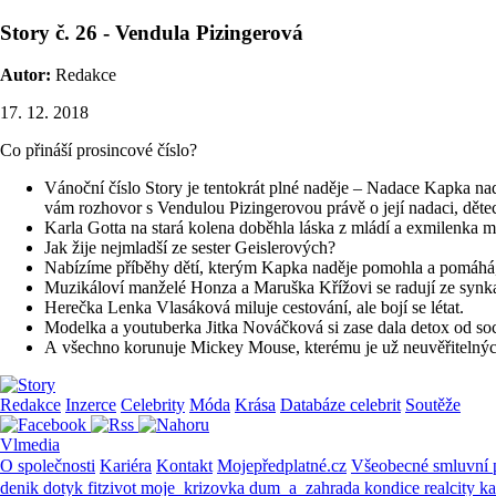
Story č. 26 - Vendula Pizingerová
Autor:
Redakce
17. 12. 2018
Co přináší prosincové číslo?
Vánoční číslo Story je tentokrát plné naděje – Nadace Kapka na
vám rozhovor s Vendulou Pizingerovou právě o její nadaci, dět
Karla Gotta na stará kolena doběhla láska z mládí a exmilenka m
Jak žije nejmladší ze sester Geislerových?
Nabízíme příběhy dětí, kterým Kapka naděje pomohla a pomáhá, 
Muzikáloví manželé Honza a Maruška Křížovi se radují ze synk
Herečka Lenka Vlasáková miluje cestování, ale bojí se létat.
Modelka a youtuberka Jitka Nováčková si zase dala detox od soci
A všechno korunuje Mickey Mouse, kterému je už neuvěřitelných
Redakce
Inzerce
Celebrity
Móda
Krása
Databáze celebrit
Soutěže
Vlmedia
O společnosti
Kariéra
Kontakt
Mojepředplatné.cz
Všeobecné smluvní
denik
dotyk
fitzivot
moje_krizovka
dum_a_zahrada
kondice
realcity
k