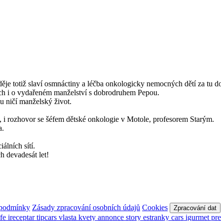
děje totiž slaví osmnáctiny a léčba onkologicky nemocných dětí za tu 
ech i o vydařeném manželství s dobrodruhem Pepou.
u ničí manželský život.
i rozhovor se šéfem dětské onkologie v Motole, profesorem Starým.
a.
álních sítí.
 devadesát let!
 podmínky
Zásady zpracování osobních údajů
Cookies
Zpracování dat
afe
ireceptar
tipcars
vlasta
kvety
annonce
story
estranky
cars
igurmet
pr