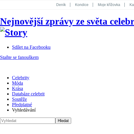
Deník
Kondice
Moje křížovka
Ka
National Geographic
Dotyk
Story
Nejnovější zprávy ze světa celebr
Koktejl
Sdílet na Facebooku
Staňte se fanouškem
Celebrity
Móda
Krása
Databáze celebrit
Soutěže
Předplatné
Vyhledávání