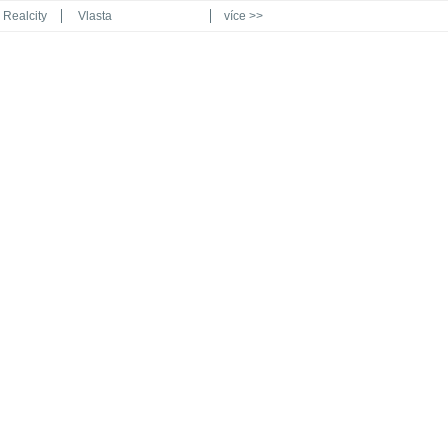
Realcity
Vlasta
více >>
Automodul.cz
Poznat svět