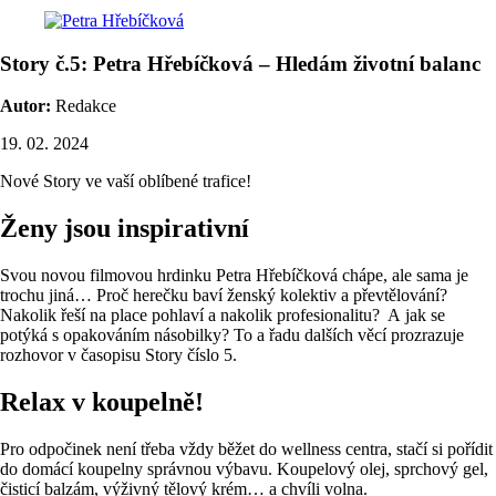
Story č.5: Petra Hřebíčková – Hledám životní balanc
Autor:
Redakce
19. 02. 2024
Nové Story ve vaší oblíbené trafice!
Ženy jsou inspirativní
Svou novou filmovou hrdinku Petra Hřebíčková chápe, ale sama je
trochu jiná… Proč herečku baví ženský kolektiv a převtělování?
Nakolik řeší na place pohlaví a nakolik profesionalitu? A jak se
potýká s opakováním násobilky? To a řadu dalších věcí prozrazuje
rozhovor v časopisu Story číslo 5.
Relax v koupelně!
Pro odpočinek není třeba vždy běžet do wellness centra, stačí si pořídit
do domácí koupelny správnou výbavu. Koupelový olej, sprchový gel,
čisticí balzám, výživný tělový krém… a chvíli volna.