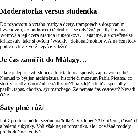
Moderátorka versus studentka
Do rozhovoru o vztahu matky a dcery, trampotách s dospíváním
i výchovou, do hodnocení té druhé… se odvážně pustily Pavlína
Wolfová a její dcera Matilda Bubeníková. Elegantně, ale otevřeně se
kritizovaly, také si ovšem "vysekly" dokonalé poklony. A na čem tedy
podle nich v životě nejvíce záleží?
Je čas zamířit do Málagy…
.. kde je teplo, svítí slunce a turista tu má spousty zajímavých cílů!
Nemusí to být jen architektura, historie či muzeum Pabla Picassa, co
stojí za obdiv. Gurmáni se rádi zaměří na zdejší chutě a speciality:
paellu, tapas, chorizo, sýr manchego. Že nemáte čas cestovat? Nevadí,
čtěte!
Šaty plné růží
Paříž pro tuto módní sezónu nařídila šaty zdobené 3D růžemi, třásněmi
a baletní sukýnky. Volí však nejen romantiku, ale i odvážně modely
pro hodně nestydlivé.