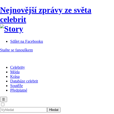
Nejnovější zprávy ze světa
celebrit
Sdílet na Facebooku
Staňte se fanouškem
Celebrity
Móda
Krása
Databáze celebrit
Soutěže
Předplatné
☰