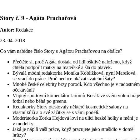
Story č. 9 - Agáta Prachařová
Autor:
Redakce
23. 04. 2018
Co vám nabídne číslo Story s Agátou Prachařovou na obálce?
Přečtěte si, proč Agáta dostala od lidí ošklivě naloženo, když
chtěla podpořit matky na mateřské a šla do plavek.
Bývalá módní redaktorka Monika Koblížková, nyní Marešová,
se vrací do práce. Proč nechce ukázat svatební šaty?
Mnohé české celebrity brzy porodí. Kdo všechno je v radostném
očekávání?
Vtipný sportovní komentátor Jaromír Bosák ve svém volnu hraje
fotbal nebo běhá po greenu.
Redaktorky Story otestovaly některé kosmetické salony na
vlastní kůži a o své zážitky se s vámi podělí.
Moderátorka Zorka Hejdová loví na ulici hezké holky a mění je
v modelky.
Jaká je náplň vaší práce, když pracujete jako strašidlo v domě
hrůzy?