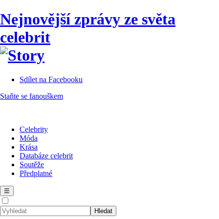
Nejnovější zprávy ze světa
celebrit
Sdílet na Facebooku
Staňte se fanouškem
Celebrity
Móda
Krása
Databáze celebrit
Soutěže
Předplatné
☰