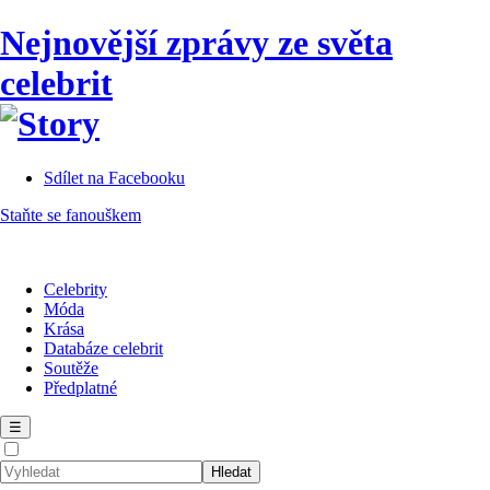
Nejnovější zprávy ze světa
celebrit
Sdílet na Facebooku
Staňte se fanouškem
Celebrity
Móda
Krása
Databáze celebrit
Soutěže
Předplatné
☰