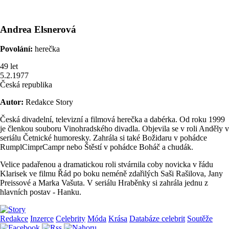
Andrea
Elsnerová
Povolání:
herečka
49
let
5.2.1977
Česká republika
Autor:
Redakce Story
Česká divadelní, televizní a filmová herečka a dabérka. Od roku 1999
je členkou souboru Vinohradského divadla. Objevila se v roli Anděly v
seriálu Četnické humoresky. Zahrála si také Božidaru v pohádce
RumplCimprCampr nebo Štěstí v pohádce Boháč a chudák.
Velice padařenou a dramatickou roli stvárnila coby novicka v řádu
Klarisek ve filmu Řád po boku neméně zdařilých Saši Rašilova, Jany
Preissové a Marka Vašuta. V seriálu Hraběnky si zahrála jednu z
hlavních postav - Hanku.
Redakce
Inzerce
Celebrity
Móda
Krása
Databáze celebrit
Soutěže