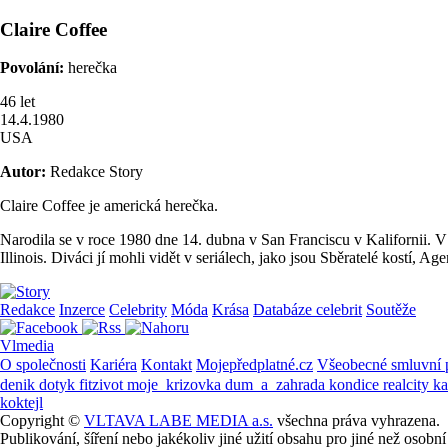
Claire
Coffee
Povolání:
herečka
46
let
14.4.1980
USA
Autor:
Redakce Story
Claire Coffee je americká herečka.
Narodila se v roce 1980 dne 14. dubna v San Franciscu v Kalifornii. V
Illinois. Diváci jí mohli vidět v seriálech, jako jsou Sběratelé kostí
Redakce
Inzerce
Celebrity
Móda
Krása
Databáze celebrit
Soutěže
Vlmedia
O společnosti
Kariéra
Kontakt
Mojepředplatné.cz
Všeobecné smluvní
denik
dotyk
fitzivot
moje_krizovka
dum_a_zahrada
kondice
realcity
k
koktejl
Copyright ©
VLTAVA LABE MEDIA a.s.
všechna práva vyhrazena.
Publikování, šíření nebo jakékoliv jiné užití obsahu pro jiné než os