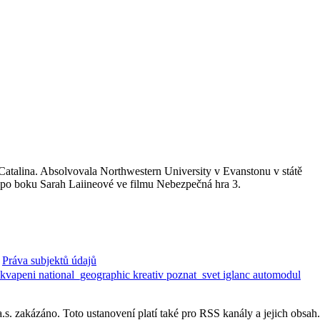
 Catalina. Absolvovala Northwestern University v Evanstonu v státě
ála po boku Sarah Laiineové ve filmu Nebezpečná hra 3.
Práva subjektů údajů
ekvapeni
national_geographic
kreativ
poznat_svet
iglanc
automodul
. zakázáno. Toto ustanovení platí také pro RSS kanály a jejich obsah.