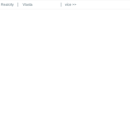
Realcity
Vlasta
více >>
Automodul.cz
Poznat svět