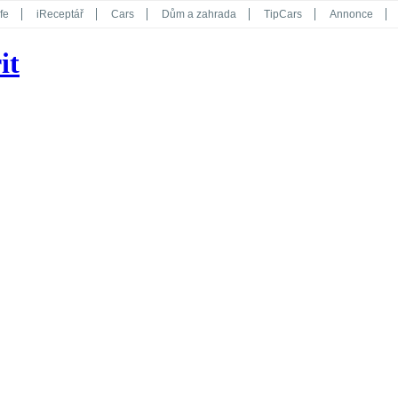
fe
iReceptář
Cars
Dům a zahrada
TipCars
Annonce
Květy
Překvapení
iGurmet
eStránky
Kreativ
iGlanc
it