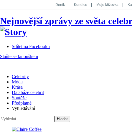
Deník
Kondice
Moje křížovka
Ka
National Geographic
Dotyk
Story
Nejnovější zprávy ze světa celebr
Koktejl
Sdílet na Facebooku
Staňte se fanouškem
Celebrity
Móda
Krása
Databáze celebrit
Soutěže
Předplatné
Vyhledávání