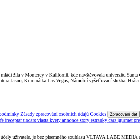
 mládí žila v Monterey v Kalifornii, kde navštěvovala univerzitu Santa
, Agentura Jasno, Kriminálka Las Vegas, Námořní vyšetřovací služba. Hr
 podmínky
Zásady zpracování osobních údajů
Cookies
Zpracování dat
afe
ireceptar
tipcars
vlasta
kvety
annonce
story
estranky
cars
igurmet
pr
obní účely uživatele, je bez písemného souhlasu VLTAVA LABE MEDIA a.s