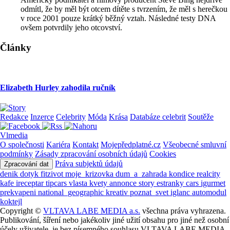
odmítl, že by měl být otcem dítěte s tvrzením, že měl s herečkou
v roce 2001 pouze krátký běžný vztah. Následné testy DNA
ovšem potvrdily jeho otcovství.
Články
Elizabeth Hurley zahodila ručník
Redakce
Inzerce
Celebrity
Móda
Krása
Databáze celebrit
Soutěže
Vlmedia
O společnosti
Kariéra
Kontakt
Mojepředplatné.cz
Všeobecné smluvní
podmínky
Zásady zpracování osobních údajů
Cookies
Práva subjektů údajů
Zpracování dat
denik
dotyk
fitzivot
moje_krizovka
dum_a_zahrada
kondice
realcity
kafe
ireceptar
tipcars
vlasta
kvety
annonce
story
estranky
cars
igurmet
prekvapeni
national_geographic
kreativ
poznat_svet
iglanc
automodul
koktejl
Copyright ©
VLTAVA LABE MEDIA a.s.
všechna práva vyhrazena.
Publikování, šíření nebo jakékoliv jiné užití obsahu pro jiné než osobní
účely uživatele, je bez písemného souhlasu VLTAVA LABE MEDIA