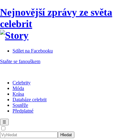
Nejnovější zprávy ze světa
celebrit
Sdílet na Facebooku
Staňte se fanouškem
Celebrity
Móda
Krása
Databáze celebrit
Soutěže
Předplatné
☰