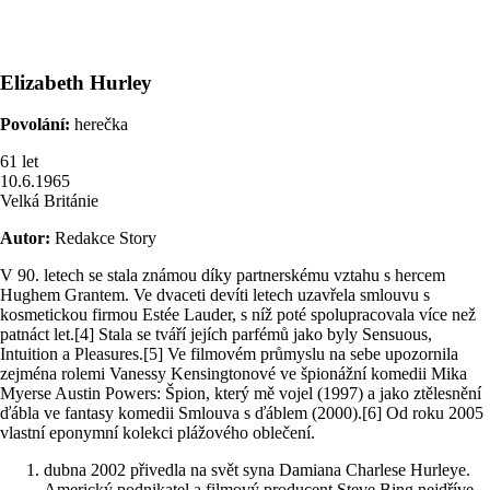
Elizabeth
Hurley
Povolání:
herečka
61
let
10.6.1965
Velká Británie
Autor:
Redakce Story
V 90. letech se stala známou díky partnerskému vztahu s hercem
Hughem Grantem. Ve dvaceti devíti letech uzavřela smlouvu s
kosmetickou firmou Estée Lauder, s níž poté spolupracovala více než
patnáct let.[4] Stala se tváří jejích parfémů jako byly Sensuous,
Intuition a Pleasures.[5] Ve filmovém průmyslu na sebe upozornila
zejména rolemi Vanessy Kensingtonové ve špionážní komedii Mika
Myerse Austin Powers: Špion, který mě vojel (1997) a jako ztělesnění
ďábla ve fantasy komedii Smlouva s ďáblem (2000).[6] Od roku 2005
vlastní eponymní kolekci plážového oblečení.
dubna 2002 přivedla na svět syna Damiana Charlese Hurleye.
Americký podnikatel a filmový producent Steve Bing nejdříve