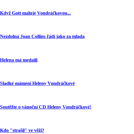
Když Gott maluje Vondráčkovou...
Nezdolná Joan Collins řádí jako za mlada
Helena má medaili
Sladké mámení Heleny Vondráčkové
Soutěžte o vánoční CD Heleny Vondráčkové!
Kdo "strašil" ve věži?