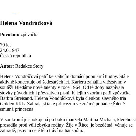
Helena
Vondráčková
Povolání:
zpěvačka
79
let
24.6.1947
Česká republika
Autor:
Redakce Story
Helena Vondráčová patří ke stálicím domácí populární hudby. Stále
aktivně koncertuje od šedesátých let. Kariéru zahájila vítězstvím v
soutěži Hledáme nové talenty v roce 1964. Od té doby nazpívala
stovky původních i převzatých písní. K jejím vzorům patří zpěvačka
Barbra Streisand. Helena Vondráčková byla členkou slavného tria
Golden Kids. Zahrála si také princeznu ve známé pohádce Šíleně
smutná princezna.
V soukromí je spokojená po boku manžela Martina Michala, kterého si
prosadila proti vůli zbytku rodiny. Žije v Řitce, je bezdětná, věnuje se
zahradě, psovi a celé léto tráví na hausbótu.