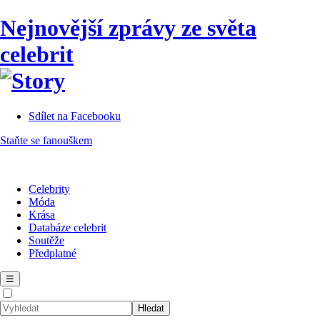
Nejnovější zprávy ze světa
celebrit
Sdílet na Facebooku
Staňte se fanouškem
Celebrity
Móda
Krása
Databáze celebrit
Soutěže
Předplatné
☰