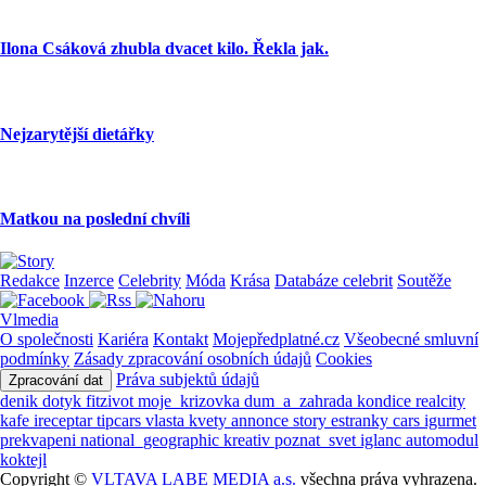
Ilona Csáková zhubla dvacet kilo. Řekla jak.
Nejzarytější dietářky
Matkou na poslední chvíli
Redakce
Inzerce
Celebrity
Móda
Krása
Databáze celebrit
Soutěže
Vlmedia
O společnosti
Kariéra
Kontakt
Mojepředplatné.cz
Všeobecné smluvní
podmínky
Zásady zpracování osobních údajů
Cookies
Práva subjektů údajů
Zpracování dat
denik
dotyk
fitzivot
moje_krizovka
dum_a_zahrada
kondice
realcity
kafe
ireceptar
tipcars
vlasta
kvety
annonce
story
estranky
cars
igurmet
prekvapeni
national_geographic
kreativ
poznat_svet
iglanc
automodul
koktejl
Copyright ©
VLTAVA LABE MEDIA a.s.
všechna práva vyhrazena.