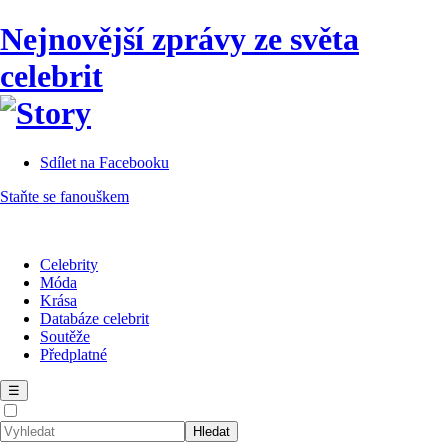
Nejnovější zprávy ze světa
celebrit
Sdílet na Facebooku
Staňte se fanouškem
Celebrity
Móda
Krása
Databáze celebrit
Soutěže
Předplatné
☰