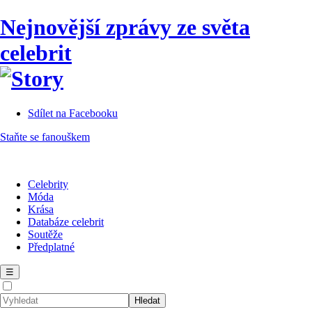
Nejnovější zprávy ze světa
celebrit
Sdílet na Facebooku
Staňte se fanouškem
Celebrity
Móda
Krása
Databáze celebrit
Soutěže
Předplatné
☰