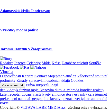
Adamovská křtila Janderovou
Výsledky módní policie
Jaromír Hanzlík v časoprostoru
Redakce
Inzerce
Celebrity
Móda
Krása
Databáze celebrit
Soutěže
Vlmedia
O společnosti
Kariéra
Kontakt
Mojepředplatné.cz
Všeobecné smluvní
podmínky
Zásady zpracování osobních údajů
Cookies
Práva subjektů údajů
Zpracování dat
denik
dotyk
fitzivot
moje_krizovka
dum_a_zahrada
kondice
realcity
kafe
ireceptar
tipcars
vlasta
kvety
annonce
story
estranky
cars
igurmet
prekvapeni
national_geographic
kreativ
poznat_svet
iglanc
automodul
koktejl
Copyright ©
VLTAVA LABE MEDIA a.s.
všechna práva vyhrazena.