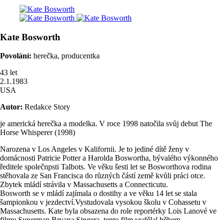
Kate
Bosworth
Povolání:
herečka, producentka
43
let
2.1.1983
USA
Autor:
Redakce Story
je americká herečka a modelka. V roce 1998 natočila svůj debut The
Horse Whisperer (1998)
Narozena v Los Angeles v Kalifornii. Je to jediné dítě ženy v
domácnosti Patricie Potter a Harolda Boswortha, bývalého výkonného
ředitele společnpsti Talbots. Ve věku šesti let se Bosworthova rodina
stěhovala ze San Francisca do různých částí země kvůli práci otce.
Zbytek mládí strávila v Massachusetts a Connecticutu.
Bosworth se v mládí zajímala o dostihy a ve věku 14 let se stala
šampionkou v jezdectví.Vystudovala vysokou školu v Cohassetu v
Massachusetts. Kate byla obsazena do role reportérky Lois Lanové ve
filmu Superman Bryana Singera. tento film vydělal během