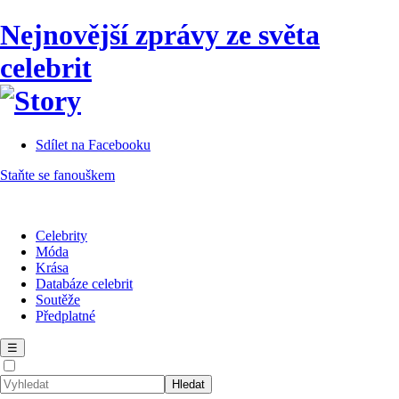
Nejnovější zprávy ze světa
celebrit
Sdílet na Facebooku
Staňte se fanouškem
Celebrity
Móda
Krása
Databáze celebrit
Soutěže
Předplatné
☰