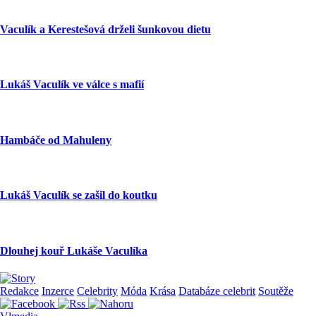
Vaculík a Kerestešová drželi šunkovou dietu
Lukáš Vaculík ve válce s mafií
Hambáče od Mahuleny
Lukáš Vaculík se zašil do koutku
Dlouhej kouř Lukáše Vaculíka
Redakce
Inzerce
Celebrity
Móda
Krása
Databáze celebrit
Soutěže