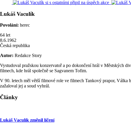
Lukáš
Vaculík
Povolání:
herec
64
let
8.6.1962
Česká republika
Autor:
Redakce Story
Vystudoval pražskou konzervatoř a po dokončení hrál v Městských diva
filmech, kde hrál společně se Sagvanem Tofim.
V 90. letech měl větší filmové role ve filmech Tankový prapor, Válka ba
zažaloval jej a soud vyhrál.
Články
Lukáš Vaculík změnil líčení