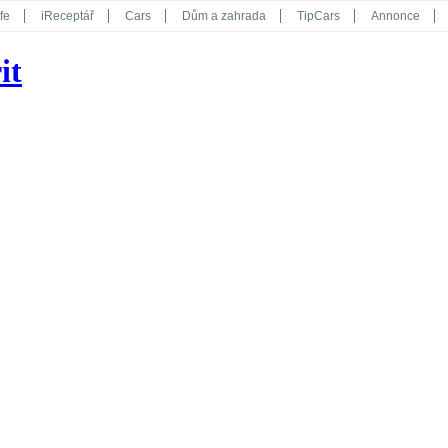
fe
iReceptář
Cars
Dům a zahrada
TipCars
Annonce
Květy
Překvapení
iGurmet
eStránky
Kreativ
iGlanc
it