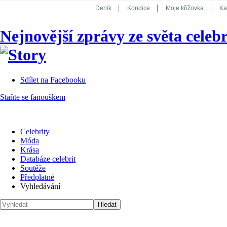
Deník
Kondice
Moje křížovka
Ka
National Geographic
Dotyk
Story
Nejnovější zprávy ze světa celebr
Koktejl
Sdílet na Facebooku
Staňte se fanouškem
Celebrity
Móda
Krása
Databáze celebrit
Soutěže
Předplatné
Vyhledávání