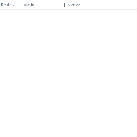
Realcity
Vlasta
více >>
Automodul.cz
Poznat svět