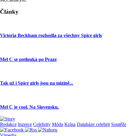
Články
Victoria Beckham rozhodla za všechny Spice girls
Mel C se potlouká po Praze
Tak už i Spice girls jsou na mizině...
Mel C je cool. Na Slovensku.
Redakce
Inzerce
Celebrity
Móda
Krása
Databáze celebrit
Soutěže
Vlmedia