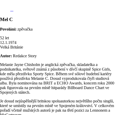
Mel C
Povolání:
zpěvačka
52
let
12.1.1974
Velká Británie
Autor:
Redakce Story
Melanie Jayne Chisholm je anglická zpěvačka, skladatelka a
podnikatelka, světově známá z působení v dívčí skupině Spice Girls,
kde měla přezdívku Sporty Spice. Během své sólové hudební kariéry
používá přezdívku Melanie C. Dosud vyprodukovala čtyři studiová
alba. Byla nominována na BRIT a ECHO Awards, koncem roku 2000
pak figurovala na prvním místě hitparády Billboard Dance Chart ve
Spojených státech.
Je dosud nejúspěšnější britskou spoluautorkou největšího počtu singlů,
které se umístily na prvním místě ve Spojeném království. V celkovém
pořadí včetně mužských autorů je pak na třetí pozici za Lennonem a
McCartneym.