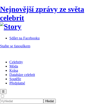
Nejnovější zprávy ze světa
celebrit
Sdílet na Facebooku
Staňte se fanouškem
Celebrity
Móda
Krása
Databáze celebrit
Soutěže
Předplatné
☰