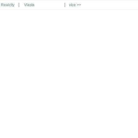
Realcity
Vlasta
více >>
Automodul.cz
Poznat svět