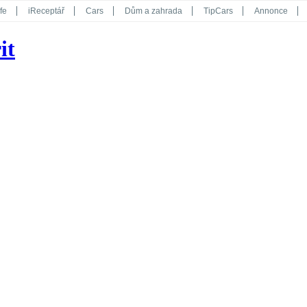
fe
iReceptář
Cars
Dům a zahrada
TipCars
Annonce
Květy
Překvapení
iGurmet
eStránky
Kreativ
iGlanc
it