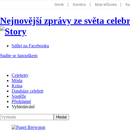
Deník
Kondice
Moje křížovka
Ka
National Geographic
Dotyk
Story
Nejnovější zprávy ze světa celebr
Koktejl
Sdílet na Facebooku
Staňte se fanouškem
Celebrity
Móda
Krása
Databáze celebrit
Soutěže
Předplatné
Vyhledávání