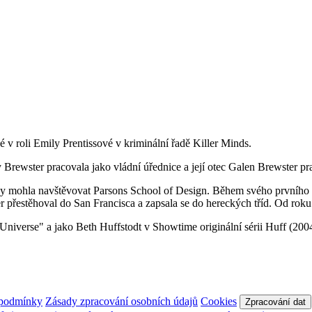
 v roli Emily Prentissové v kriminální řadě Killer Minds.
Brewster pracovala jako vládní úřednice a její otec Galen Brewster pra
by mohla navštěvovat Parsons School of Design. Během svého prvního r
r přestěhoval do San Francisca a zapsala se do hereckých tříd. Od roku
niverse" a jako Beth Huffstodt v Showtime originální sérii Huff (2004
 podmínky
Zásady zpracování osobních údajů
Cookies
Zpracování dat