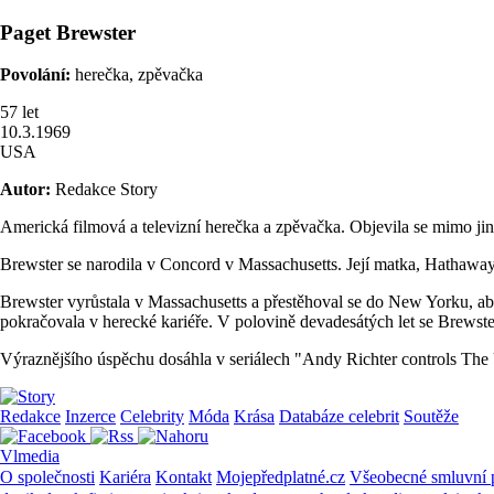
Paget
Brewster
Povolání:
herečka, zpěvačka
57
let
10.3.1969
USA
Autor:
Redakce Story
Americká filmová a televizní herečka a zpěvačka. Objevila se mimo jiné
Brewster se narodila v Concord v Massachusetts. Její matka, Hathaway 
Brewster vyrůstala v Massachusetts a přestěhoval se do New Yorku, a
pokračovala v herecké kariéře. V polovině devadesátých let se Brewste
Výraznějšího úspěchu dosáhla v seriálech "Andy Richter controls The U
Redakce
Inzerce
Celebrity
Móda
Krása
Databáze celebrit
Soutěže
Vlmedia
O společnosti
Kariéra
Kontakt
Mojepředplatné.cz
Všeobecné smluvní