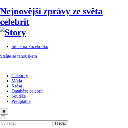
Nejnovější zprávy ze světa
celebrit
Sdílet na Facebooku
Staňte se fanouškem
Celebrity
Móda
Krása
Databáze celebrit
Soutěže
Předplatné
☰