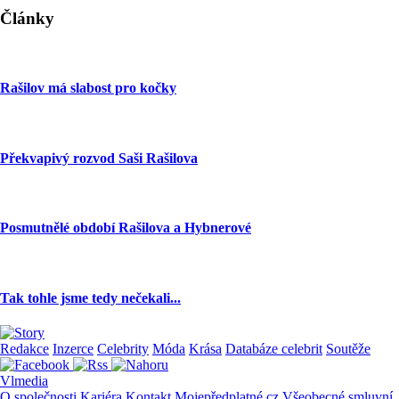
Články
Rašilov má slabost pro kočky
Překvapivý rozvod Saši Rašilova
Posmutnělé období Rašilova a Hybnerové
Tak tohle jsme tedy nečekali...
Redakce
Inzerce
Celebrity
Móda
Krása
Databáze celebrit
Soutěže
Vlmedia
O společnosti
Kariéra
Kontakt
Mojepředplatné.cz
Všeobecné smluvní