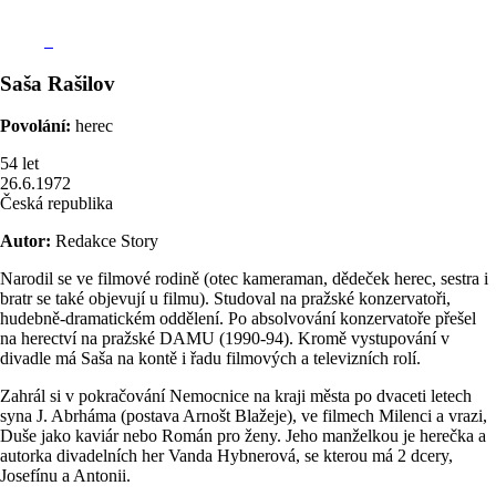
Saša
Rašilov
Povolání:
herec
54
let
26.6.1972
Česká republika
Autor:
Redakce Story
Narodil se ve filmové rodině (otec kameraman, dědeček herec, sestra i
bratr se také objevují u filmu). Studoval na pražské konzervatoři,
hudebně-dramatickém oddělení. Po absolvování konzervatoře přešel
na herectví na pražské DAMU (1990-94). Kromě vystupování v
divadle má Saša na kontě i řadu filmových a televizních rolí.
Zahrál si v pokračování Nemocnice na kraji města po dvaceti letech
syna J. Abrháma (postava Arnošt Blažeje), ve filmech Milenci a vrazi,
Duše jako kaviár nebo Román pro ženy. Jeho manželkou je herečka a
autorka divadelních her Vanda Hybnerová, se kterou má 2 dcery,
Josefínu a Antonii.