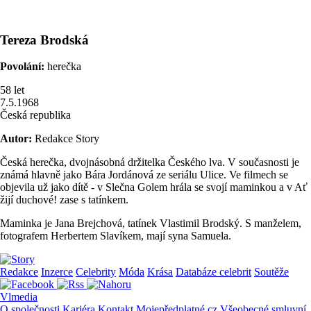
Tereza
Brodská
Povolání:
herečka
58
let
7.5.1968
Česká republika
Autor:
Redakce Story
Česká herečka, dvojnásobná držitelka Českého lva. V současnosti je
známá hlavně jako Bára Jordánová ze seriálu Ulice. Ve filmech se
objevila už jako dítě - v Slečna Golem hrála se svojí maminkou a v Ať
žijí duchové! zase s tatínkem.
Maminka je Jana Brejchová, tatínek Vlastimil Brodský. S manželem,
fotografem Herbertem Slavíkem, mají syna Samuela.
Redakce
Inzerce
Celebrity
Móda
Krása
Databáze celebrit
Soutěže
Vlmedia
O společnosti
Kariéra
Kontakt
Mojepředplatné.cz
Všeobecné smluvní