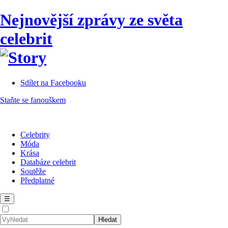
Nejnovější zprávy ze světa
celebrit
Sdílet na Facebooku
Staňte se fanouškem
Celebrity
Móda
Krása
Databáze celebrit
Soutěže
Předplatné
☰