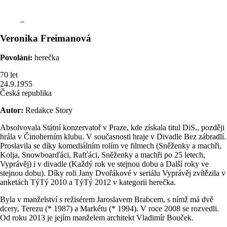
Veronika
Freimanová
Povolání:
herečka
70
let
24.9.1955
Česká republika
Autor:
Redakce Story
Absolvovala Státní konzervatoř v Praze, kde získala titul DiS., později
hrála v Činoherním klubu. V současnosti hraje v Divadle Bez zábradlí.
Proslavila se díky komediálním rolím ve filmech (Sněženky a machři,
Kolja, Snowboarďáci, Rafťáci, Sněženky a machři po 25 letech,
Vyprávěj) i v divadle (Každý rok ve stejnou dobu a Další roky ve
stejnou dobu). Díky roli Jany Dvořákové v seriálu Vyprávěj zvítězila v
anketách TýTý 2010 a TýTý 2012 v kategorii herečka.
Byla v manželství s režisérem Jaroslavem Brabcem, s nímž má dvě
dcery, Terezu (* 1987) a Markétu (* 1994). V roce 2008 se rozvedli.
Od roku 2013 je jejím manželem architekt Vladimír Bouček.