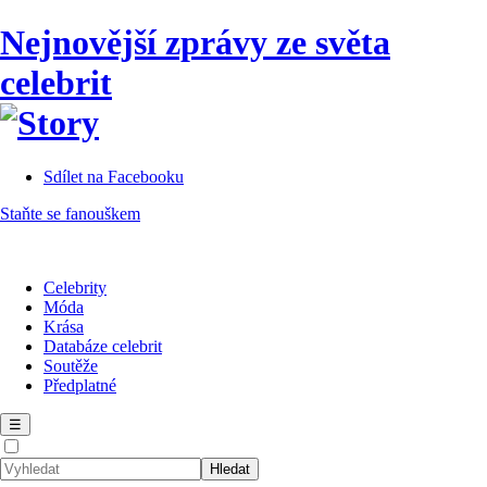
Nejnovější zprávy ze světa
celebrit
Sdílet na Facebooku
Staňte se fanouškem
Celebrity
Móda
Krása
Databáze celebrit
Soutěže
Předplatné
☰