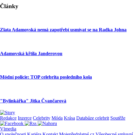
Články
Zlata Adamovská nemá zapotřebí usmívat se na Radka Johna
Adamovská křtila Janderovou
Módní policie: TOP celebrita posledního kola
"Bylinkářka" Jitka Čvančarová
Redakce
Inzerce
Celebrity
Móda
Krása
Databáze celebrit
Soutěže
Vlmedia
O společnosti
Kariéra
Kontakt
Mojepředplatné.cz
Všeobecné smluvní