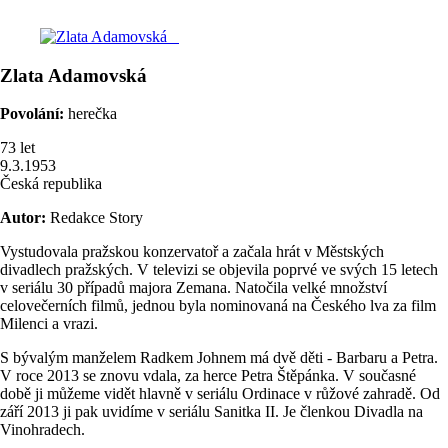
Zlata
Adamovská
Povolání:
herečka
73
let
9.3.1953
Česká republika
Autor:
Redakce Story
Vystudovala pražskou konzervatoř a začala hrát v Městských
divadlech pražských. V televizi se objevila poprvé ve svých 15 letech
v seriálu 30 případů majora Zemana. Natočila velké množství
celovečerních filmů, jednou byla nominovaná na Českého lva za film
Milenci a vrazi.
S bývalým manželem Radkem Johnem má dvě děti - Barbaru a Petra.
V roce 2013 se znovu vdala, za herce Petra Štěpánka. V současné
době ji můžeme vidět hlavně v seriálu Ordinace v růžové zahradě. Od
září 2013 ji pak uvidíme v seriálu Sanitka II. Je členkou Divadla na
Vinohradech.