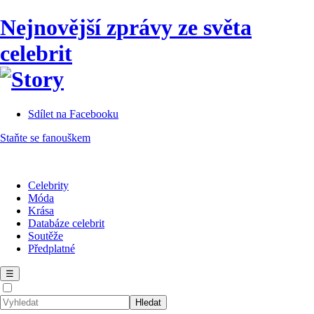
Nejnovější zprávy ze světa
celebrit
Sdílet na Facebooku
Staňte se fanouškem
Celebrity
Móda
Krása
Databáze celebrit
Soutěže
Předplatné
☰