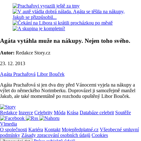
Agáta vytáhla muže na nákupy. Nejen toho svého.
Autor:
Redakce Story.cz
23. 12. 2013
Agáta Prachařová
Libor Bouček
Agáta Prachařová si jen dva dny před Vánocemi vyjela na nákupy a
výlet do německého Norimberku. Doprovázel ji samozřejmě manžel
Jakub, ale také momentálně po rozchodu opuštěný Libor Bouček.
Redakce
Inzerce
Celebrity
Móda
Krása
Databáze celebrit
Soutěže
Vlmedia
O společnosti
Kariéra
Kontakt
Mojepředplatné.cz
Všeobecné smluvní
podmínky
Zásady zpracování osobních údajů
Cookies