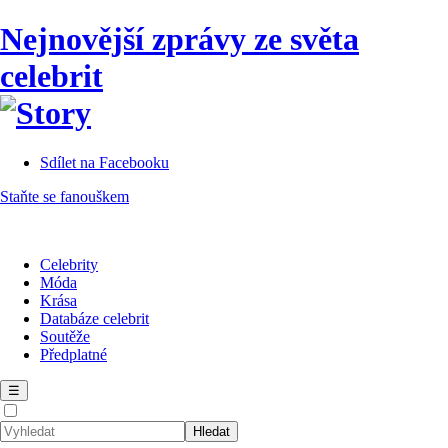
Nejnovější zprávy ze světa
celebrit
Sdílet na Facebooku
Staňte se fanouškem
Celebrity
Móda
Krása
Databáze celebrit
Soutěže
Předplatné
☰