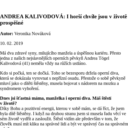
ANDREA KALIVODOVÁ: I horší chvíle jsou v životě
prospěšné
Autor:
Veronika Nováková
10. 02. 2019
Má dva zdravé syny, milujícího manžela a úspěšnou kariéru. Přesto
jedna z našich nejslavnějších operních pěvkyň Andrea Tögel
Kalivodová (41) neměla vždy na růžích ustláno.
Kdo si počká, ten se dočká. Toho se bezesporu držela operní diva,
která se dokázala vyrovnat s nepřízní osudu. Přestože o sobě pěvkyně
mluví jako o dítěti štěstěny, musela bojovat s nádorem na mozku a
syndromem vyhoření.
Dnes jsi šťastná máma, manželka i operní diva. Máš štěstí
v životě?
Díky Bohu a pozitivní energii, kterou v sobě mám, se dá říct, že jsem
byla dítě štěstěny. I když na druhou stranu jsem si musela řadu věcí ve
sém životě vydřít a zasloužit. Štěstí vidím ale především v tom, že
člověk musí mít kliku na správné lidi a být ve správný čas na správném