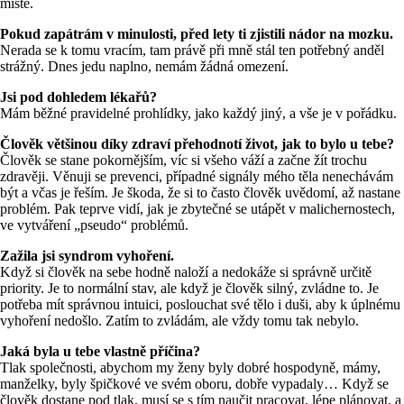
místě.
Pokud zapátrám v minulosti, před lety ti zjistili nádor na mozku.
Nerada se k tomu vracím, tam právě při mně stál ten potřebný anděl
strážný. Dnes jedu naplno, nemám žádná omezení.
Jsi pod dohledem lékařů?
Mám běžné pravidelné prohlídky, jako každý jiný, a vše je v pořádku.
Člověk většinou díky zdraví přehodnotí život, jak to bylo u tebe?
Člověk se stane pokornějším, víc si všeho váží a začne žít trochu
zdravěji. Věnuji se prevenci, případné signály mého těla nenechávám
být a včas je řeším. Je škoda, že si to často člověk uvědomí, až nastane
problém. Pak teprve vidí, jak je zbytečné se utápět v malichernostech,
ve vytváření „pseudo“ problémů.
Zažila jsi syndrom vyhoření.
Když si člověk na sebe hodně naloží a nedokáže si správně určitě
priority. Je to normální stav, ale když je člověk silný, zvládne to. Je
potřeba mít správnou intuici, poslouchat své tělo i duši, aby k úplnému
vyhoření nedošlo. Zatím to zvládám, ale vždy tomu tak nebylo.
Jaká byla u tebe vlastně příčina?
Tlak společnosti, abychom my ženy byly dobré hospodyně, mámy,
manželky, byly špičkové ve svém oboru, dobře vypadaly… Když se
člověk dostane pod tlak, musí se s tím naučit pracovat, lépe plánovat, a