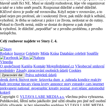
hlavně umět říct NE. Musí se rázněji rozhodovat, lépe vše organizovat
a také se z toho umět poučit. Rozpoznat důležité a méně důležité.
Klíčové slovo je podle mě rovnováha. Když nejste v rovnováze, a to
platí nejen pro profesní, ale i soukromý život, pak může dojít k selhání,
vyhoření. Je třeba se radovat z práce i ze života, nedostat se do rutiny.
Pokud to člověk nemá, může se dostat do deprese a pak dojde
k vyhoření. Je důležité „nepodělat“ se z prvního problému, z prvního
neúspěchu.
Celý rozhovor najdete ve Story č. 4.
Redakce
Inzerce
Celebrity
Móda
Krása
Databáze celebrit
Soutěže
Vlmedia
O společnosti
Kariéra
Kontakt
Mojepředplatné.cz
Všeobecné smluvní
podmínky
Zásady zpracování osobních údajů
Cookies
Práva subjektů údajů
Zpracování dat
denik
dotyk
fitzivot
moje_krizovka
dum_a_zahrada
kondice
realcity
kafe
ireceptar
tipcars
vlasta
kvety
annonce
story
estranky
cars
igurmet
prekvapeni
national_geographic
kreativ
poznat_svet
iglanc
automodul
koktejl
Copyright ©
VLTAVA LABE MEDIA a.s.
všechna práva vyhrazena.
Publikování, šíření nebo jakékoliv jiné užití obsahu pro jiné než osobní
účely uživatele, je bez písemného souhlasu VLTAVA LABE MEDIA