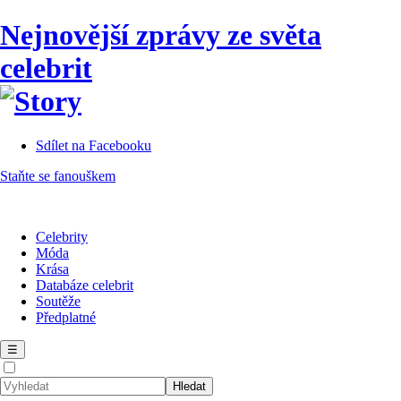
Nejnovější zprávy ze světa
celebrit
Sdílet na Facebooku
Staňte se fanouškem
Celebrity
Móda
Krása
Databáze celebrit
Soutěže
Předplatné
☰