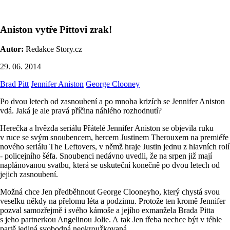
Aniston vytře Pittovi zrak!
Autor:
Redakce Story.cz
29. 06. 2014
Brad Pitt
Jennifer Aniston
George Clooney
Po dvou letech od zasnoubení a po mnoha krizích se Jennifer Aniston
vdá. Jaká je ale pravá příčina náhlého rozhodnutí?
Herečka a hvězda seriálu Přátelé Jennifer Aniston se objevila ruku
v ruce se svým snoubencem, hercem Justinem Therouxem na premiéře
nového seriálu The Leftovers, v němž hraje Justin jednu z hlavních rolí
- policejního šéfa. Snoubenci nedávno uvedli, že na srpen již mají
naplánovanou svatbu, která se uskuteční konečně po dvou letech od
jejich zasnoubení.
Možná chce Jen předběhnout George Clooneyho, který chystá svou
veselku někdy na přelomu léta a podzimu. Protože ten kromě Jennifer
pozval samozřejmě i svého kámoše a jejího exmanžela Brada Pitta
s jeho partnerkou Angelinou Jolie. A tak Jen třeba nechce být v téhle
partě jediná svobodná neokroužkovaná.