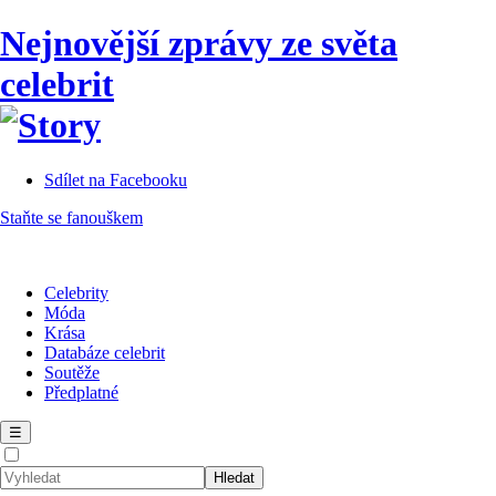
Nejnovější zprávy ze světa
celebrit
Sdílet na Facebooku
Staňte se fanouškem
Celebrity
Móda
Krása
Databáze celebrit
Soutěže
Předplatné
☰